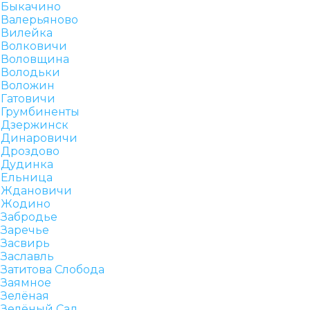
Быкачино
Валерьяново
Вилейка
Волковичи
Воловщина
Володьки
Воложин
Гатовичи
Грумбиненты
Дзержинск
Динаровичи
Дроздово
Дудинка
Ельница
Ждановичи
Жодино
Забродье
Заречье
Засвирь
Заславль
Затитова Слобода
Заямное
Зелёная
Зелёный Сад