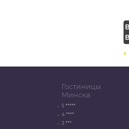
Гостиницы
Минска
5 *****
4 ****
3 ***