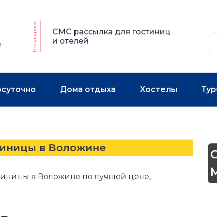
Популярное
СМС рассылка для гостиниц
и отелей
и
осуточно
Дома отдыха
Хостелы
Тур
н
тиницы в Воложине
тиницы в Воложине по лучшей цене,