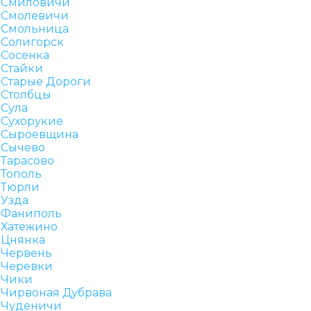
Смиловичи
Смолевичи
Смольница
Солигорск
Сосенка
Стайки
Старые Дороги
Столбцы
Сула
Сухорукие
Сыроевщина
Сычево
Тарасово
Тополь
Тюрли
Узда
Фаниполь
Хатежино
Цнянка
Червень
Черевки
Чики
Чирвоная Дубрава
Чуденичи