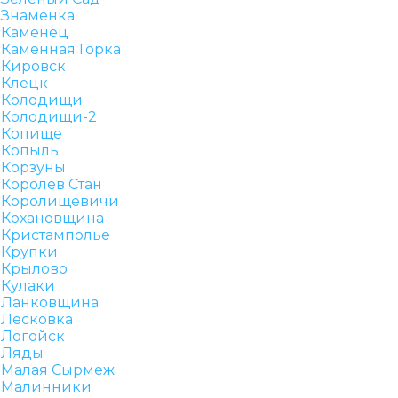
Знаменка
Каменец
Каменная Горка
Кировск
Клецк
Колодищи
Колодищи-2
Копище
Копыль
Корзуны
Королёв Стан
Королищевичи
Кохановщина
Кристамполье
Крупки
Крылово
Кулаки
Ланковщина
Лесковка
Логойск
Ляды
Малая Сырмеж
Малинники