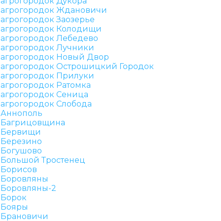
агрогородок Дукора
агрогородок Ждановичи
агрогородок Заозерье
агрогородок Колодищи
агрогородок Лебедево
агрогородок Лучники
агрогородок Новый Двор
агрогородок Острошицкий Городок
агрогородок Прилуки
агрогородок Ратомка
агрогородок Сеница
агрогородок Слобода
Аннополь
Багрицовщина
Бервищи
Березино
Богушово
Большой Тростенец
Борисов
Боровляны
Боровляны-2
Борок
Бояры
Брановичи