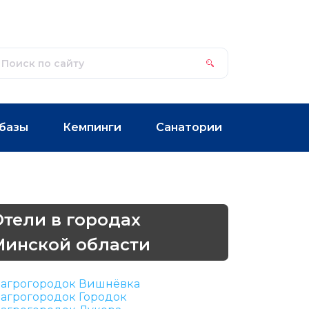
базы
Кемпинги
Санатории
Отели в городах
Минской области
агрогородок Вишнёвка
агрогородок Городок