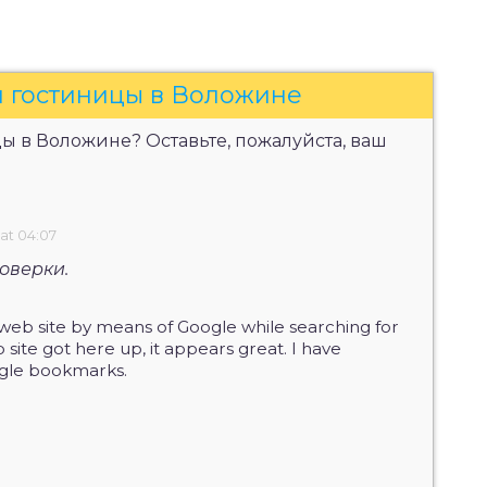
и гостиницы в Воложине
ы в Воложине? Оставьте, пожалуйста, ваш
 at 04:07
оверки.
 web site by means of Google while searching for
 site got here up, it appears great. I have
gle bookmarks.