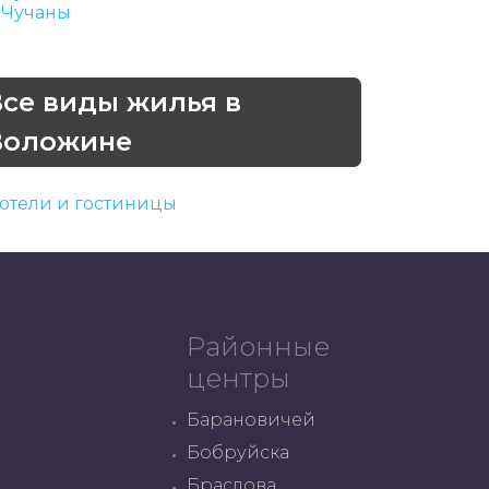
Чучаны
Все виды жилья в
Воложине
отели и гостиницы
Районные
центры
Барановичей
Бобруйска
Браслова