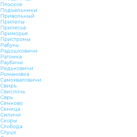
Плоское
Подъельники
Привольный
Прилепы
Прилесье
Приморье
Пристромы
Рабунь
Радошковичи
Ратомка
Раубичи
Редьковичи
Романовка
Самохваловичи
Свирь
Свислочь
Сврь
Сёмково
Сеница
Силичи
Скоры
Слобода
Слуцк