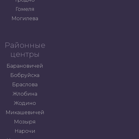
Гомеля
Могилева
Районные
центры
Барановичей
Бобруйска
Браслова
Жлобина
Жодино
Микашевичей
Мозыря
Нарочи