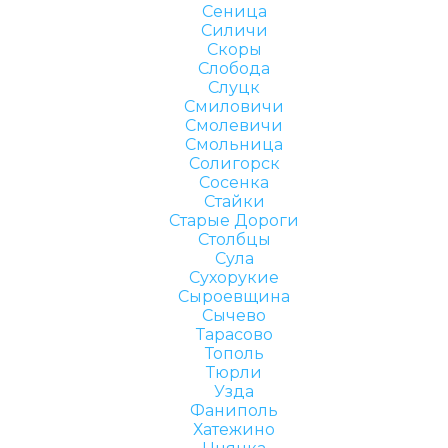
Сеница
Силичи
Скоры
Слобода
Слуцк
Смиловичи
Смолевичи
Смольница
Солигорск
Сосенка
Стайки
Старые Дороги
Столбцы
Сула
Сухорукие
Сыроевщина
Сычево
Тарасово
Тополь
Тюрли
Узда
Фаниполь
Хатежино