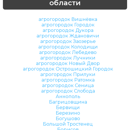
области
агрогородок Вишнёвка
агрогородок Городок
агрогородок Дукора
агрогородок Ждановичи
агрогородок Заозерье
агрогородок Колодищи
агрогородок Лебедево
агрогородок Лучники
агрогородок Новый Двор
агрогородок Острошицкий Городок
агрогородок Прилуки
агрогородок Ратомка
агрогородок Сеница
агрогородок Слобода
Аннополь
Багрицовщина
Бервищи
Березино
Богушово
Большой Тростенец
Борисов