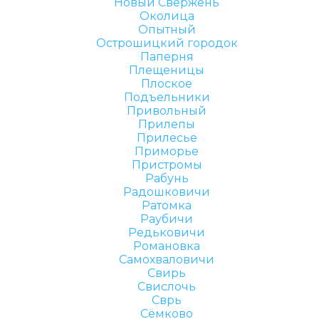
Новый Свержень
Околица
Опытный
Острошицкий городок
Паперня
Плещеницы
Плоское
Подъельники
Привольный
Прилепы
Прилесье
Приморье
Пристромы
Рабунь
Радошковичи
Ратомка
Раубичи
Редьковичи
Романовка
Самохваловичи
Свирь
Свислочь
Сврь
Сёмково