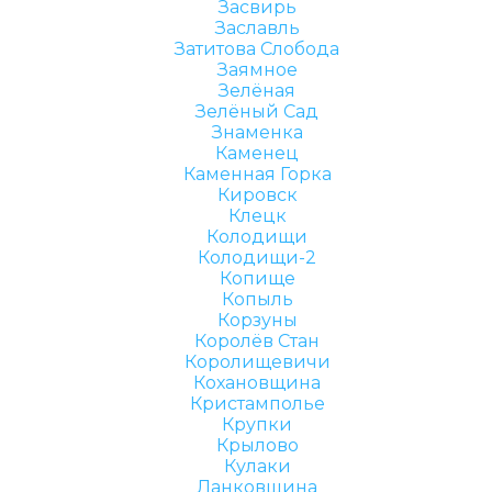
Засвирь
Заславль
Затитова Слобода
Заямное
Зелёная
Зелёный Сад
Знаменка
Каменец
Каменная Горка
Кировск
Клецк
Колодищи
Колодищи-2
Копище
Копыль
Корзуны
Королёв Стан
Королищевичи
Кохановщина
Кристамполье
Крупки
Крылово
Кулаки
Ланковщина