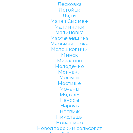
Лесковка
Логойск
Ляды
Малая Сырмеж
Малинники
Малиновка
Мархачевщина
Марьина Горка
Мелешковичи
Минск
Михалово
Молодечно
Мончаки
Моньки
Мостище
Мочаны
Мядель
Наносы
Нарочь
Несвиж
Никольцы
Новашино
Новодворский сельсовет