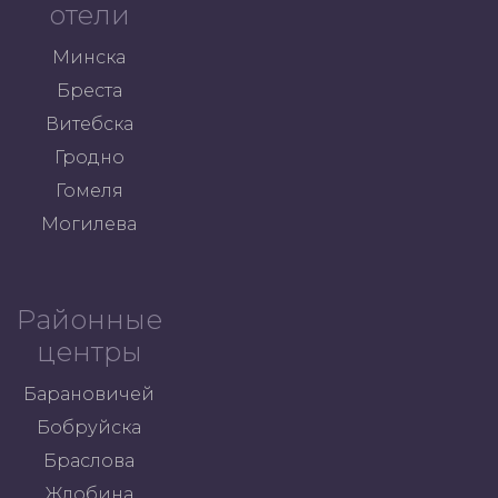
отели
Минска
Бреста
Витебска
Гродно
Гомеля
Могилева
Районные
центры
Барановичей
Бобруйска
Браслова
Жлобина