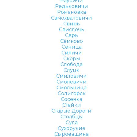
Раубичи
Редьковичи
Романовка
Самохваловичи
Свирь
Свислочь
Сврь
Сёмково
Сеница
Силичи
Скоры
Слобода
Слуцк
Смиловичи
Смолевичи
Смольница
Солигорск
Сосенка
Стайки
Старые Дороги
Столбцы
Сула
Сухорукие
Сыроевщина