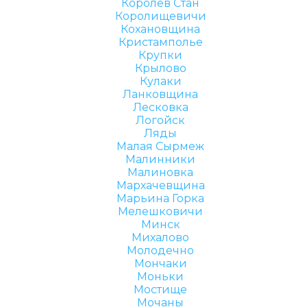
Королёв Стан
Королищевичи
Кохановщина
Кристамполье
Крупки
Крылово
Кулаки
Ланковщина
Лесковка
Логойск
Ляды
Малая Сырмеж
Малинники
Малиновка
Мархачевщина
Марьина Горка
Мелешковичи
Минск
Михалово
Молодечно
Мончаки
Моньки
Мостище
Мочаны