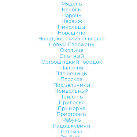
Мядель
Наносы
Нарочь
Несвиж
Никольцы
Новашино
Новодворский сельсовет
Новый Свержень
Околица
Опытный
Острошицкий городок
Паперня
Плещеницы
Плоское
Подъельники
Привольный
Прилепы
Прилесье
Приморье
Пристромы
Рабунь
Радошковичи
Ратомка