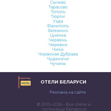
Сычево
Тарасово
Тополь
Тюрли
Узда
Фаниполь
Хатежино
Цнянка
Червень
Черевки
Чики
Чирвоная Дубрава
Чуденичи
Чучаны
ОТЕЛИ БЕЛАРУСИ
Реклама на сайте
© 2010–2026 – Все отели и
гостиницы Беларуси