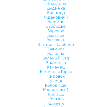
Дроздово
Дудинка
Ельница
Ждановичи
Жодино
Забродье
Заречье
Засвирь
Заславль
Затитова Слобода
Заямное
Зелёная
Зелёный Сад
Знаменка
Каменец
Каменная Горка
Кировск
Клецк
Колодищи
Колодищи-2
Копище
Копыль
Корзуны