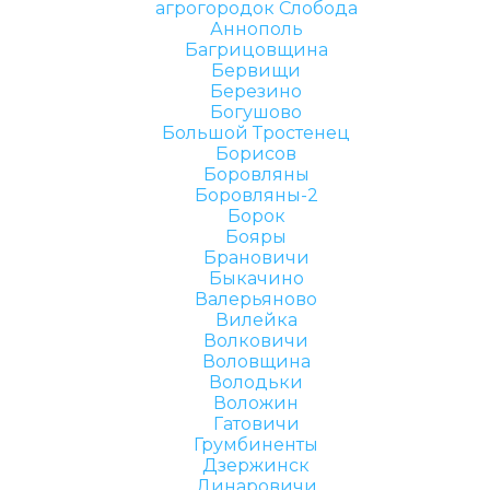
агрогородок Слобода
Аннополь
Багрицовщина
Бервищи
Березино
Богушово
Большой Тростенец
Борисов
Боровляны
Боровляны-2
Борок
Бояры
Брановичи
Быкачино
Валерьяново
Вилейка
Волковичи
Воловщина
Володьки
Воложин
Гатовичи
Грумбиненты
Дзержинск
Динаровичи