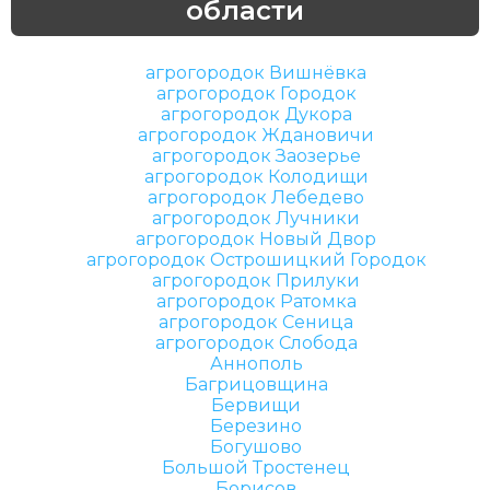
области
агрогородок Вишнёвка
агрогородок Городок
агрогородок Дукора
агрогородок Ждановичи
агрогородок Заозерье
агрогородок Колодищи
агрогородок Лебедево
агрогородок Лучники
агрогородок Новый Двор
агрогородок Острошицкий Городок
агрогородок Прилуки
агрогородок Ратомка
агрогородок Сеница
агрогородок Слобода
Аннополь
Багрицовщина
Бервищи
Березино
Богушово
Большой Тростенец
Борисов