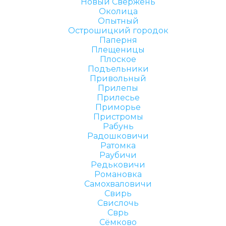
Новый Свержень
Околица
Опытный
Острошицкий городок
Паперня
Плещеницы
Плоское
Подъельники
Привольный
Прилепы
Прилесье
Приморье
Пристромы
Рабунь
Радошковичи
Ратомка
Раубичи
Редьковичи
Романовка
Самохваловичи
Свирь
Свислочь
Сврь
Сёмково