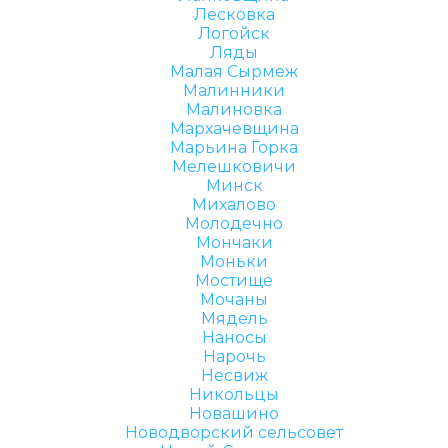
Лесковка
Логойск
Ляды
Малая Сырмеж
Малинники
Малиновка
Мархачевщина
Марьина Горка
Мелешковичи
Минск
Михалово
Молодечно
Мончаки
Моньки
Мостище
Мочаны
Мядель
Наносы
Нарочь
Несвиж
Никольцы
Новашино
Новодворский сельсовет