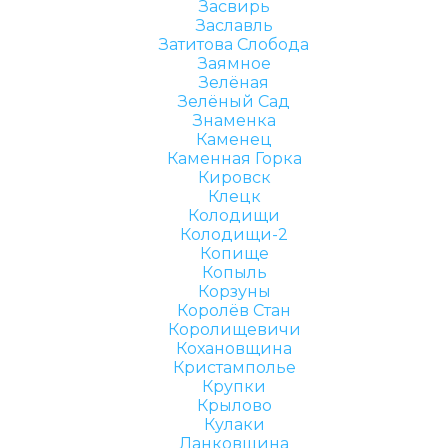
Засвирь
Заславль
Затитова Слобода
Заямное
Зелёная
Зелёный Сад
Знаменка
Каменец
Каменная Горка
Кировск
Клецк
Колодищи
Колодищи-2
Копище
Копыль
Корзуны
Королёв Стан
Королищевичи
Кохановщина
Кристамполье
Крупки
Крылово
Кулаки
Ланковщина