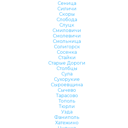
Сеница
Силичи
Скоры
Слобода
Слуцк
Смиловичи
Смолевичи
Смольница
Солигорск
Сосенка
Стайки
Старые Дороги
Столбцы
Сула
Сухорукие
Сыроевщина
Сычево
Тарасово
Тополь
Тюрли
Узда
Фаниполь
Хатежино