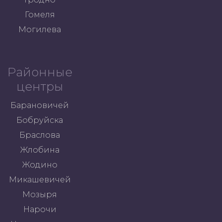
Гомеля
Могилева
Районные
центры
Барановичей
Бобруйска
Браслова
Жлобина
Жодино
Микашевичей
Мозыря
Нарочи