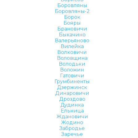
Боровляны
Боровляны-2
Борок
Бояры
Брановичи
Быкачино
Валерьяново
Вилейка
Волковичи
Воловщина
Володьки
Воложин
Гатовичи
Грумбиненты
Дзержинск
Динаровичи
Дроздово
Дудинка
Ельница
Ждановичи
Жодино
Забродье
Заречье