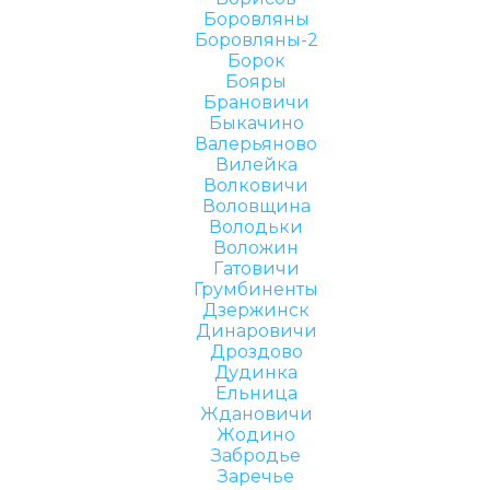
Боровляны
Боровляны-2
Борок
Бояры
Брановичи
Быкачино
Валерьяново
Вилейка
Волковичи
Воловщина
Володьки
Воложин
Гатовичи
Грумбиненты
Дзержинск
Динаровичи
Дроздово
Дудинка
Ельница
Ждановичи
Жодино
Забродье
Заречье