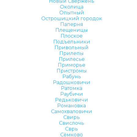
Новый Свержень
Околица
Опытный
Острошицкий городок
Паперня
Плещеницы
Плоское
Подъельники
Привольный
Прилепы
Прилесье
Приморье
Пристромы
Рабунь
Радошковичи
Ратомка
Раубичи
Редьковичи
Романовка
Самохваловичи
Свирь
Свислочь
Сврь
Сёмково