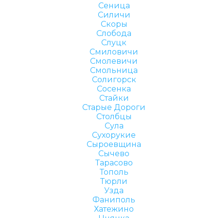
Сеница
Силичи
Скоры
Слобода
Слуцк
Смиловичи
Смолевичи
Смольница
Солигорск
Сосенка
Стайки
Старые Дороги
Столбцы
Сула
Сухорукие
Сыроевщина
Сычево
Тарасово
Тополь
Тюрли
Узда
Фаниполь
Хатежино