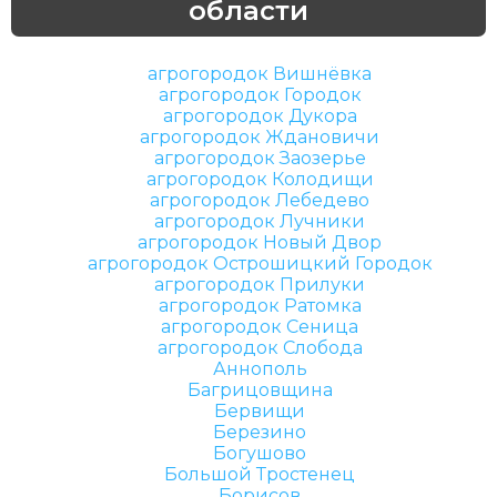
области
агрогородок Вишнёвка
агрогородок Городок
агрогородок Дукора
агрогородок Ждановичи
агрогородок Заозерье
агрогородок Колодищи
агрогородок Лебедево
агрогородок Лучники
агрогородок Новый Двор
агрогородок Острошицкий Городок
агрогородок Прилуки
агрогородок Ратомка
агрогородок Сеница
агрогородок Слобода
Аннополь
Багрицовщина
Бервищи
Березино
Богушово
Большой Тростенец
Борисов