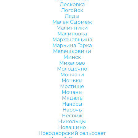
Лесковка
Логойск
Ляды
Малая Сырмеж
Малинники
Малиновка
Мархачевщина
Марьина Горка
Мелешковичи
Минск
Михалово
Молодечно
Мончаки
Моньки
Мостище
Мочаны
Мядель
Наносы
Нарочь
Несвиж
Никольцы
Новашино
Новодворский сельсовет