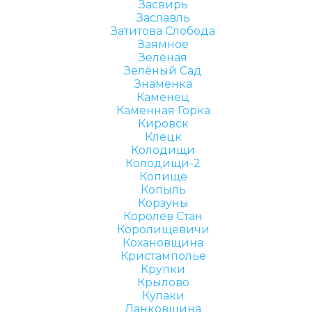
Засвирь
Заславль
Затитова Слобода
Заямное
Зелёная
Зелёный Сад
Знаменка
Каменец
Каменная Горка
Кировск
Клецк
Колодищи
Колодищи-2
Копище
Копыль
Корзуны
Королёв Стан
Королищевичи
Кохановщина
Кристамполье
Крупки
Крылово
Кулаки
Ланковщина