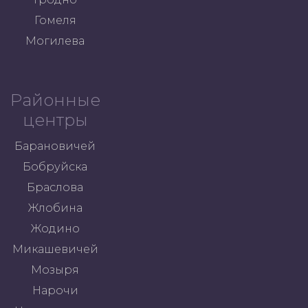
Гомеля
Могилева
Районные
центры
Барановичей
Бобруйска
Браслова
Жлобина
Жодино
Микашевичей
Мозыря
Нарочи