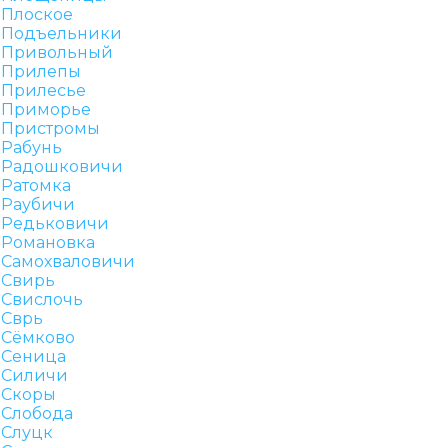
Плоское
Подъельники
Привольный
Прилепы
Прилесье
Приморье
Пристромы
Рабунь
Радошковичи
Ратомка
Раубичи
Редьковичи
Романовка
Самохваловичи
Свирь
Свислочь
Сврь
Сёмково
Сеница
Силичи
Скоры
Слобода
Слуцк