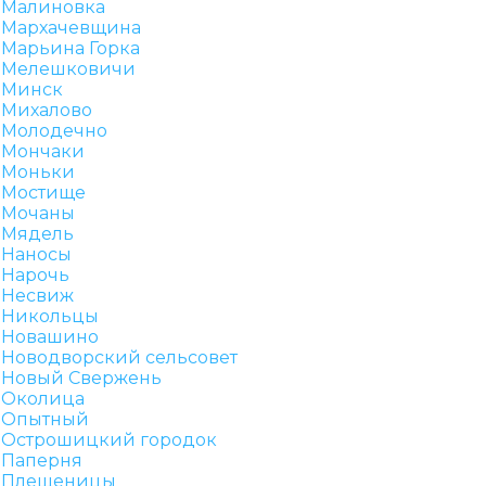
Малиновка
Мархачевщина
Марьина Горка
Мелешковичи
Минск
Михалово
Молодечно
Мончаки
Моньки
Мостище
Мочаны
Мядель
Наносы
Нарочь
Несвиж
Никольцы
Новашино
Новодворский сельсовет
Новый Свержень
Околица
Опытный
Острошицкий городок
Паперня
Плещеницы