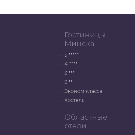
Гостиницы
Минска
5 *****
4 ****
3 ***
2 **
Эконом класса
Хостелы
Областные
отели