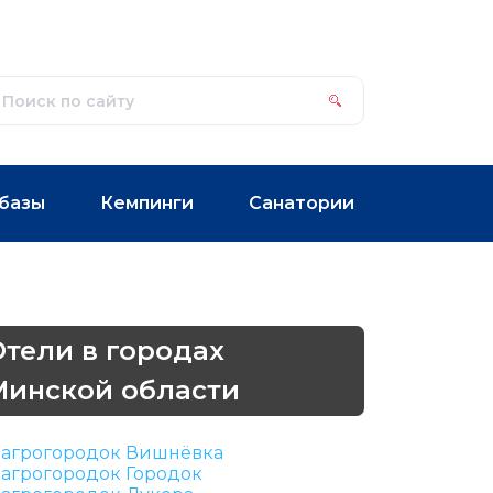
базы
Кемпинги
Санатории
Отели в городах
Минской области
агрогородок Вишнёвка
агрогородок Городок