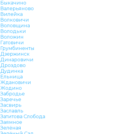
Быкачино
Валерьяново
Вилейка
Волковичи
Воловщина
Володьки
Воложин
Гатовичи
Грумбиненты
Дзержинск
Динаровичи
Дроздово
Дудинка
Ельница
Ждановичи
Жодино
Забродье
Заречье
Засвирь
Заславль
Затитова Слобода
Заямное
Зелёная
Зелёный Сад