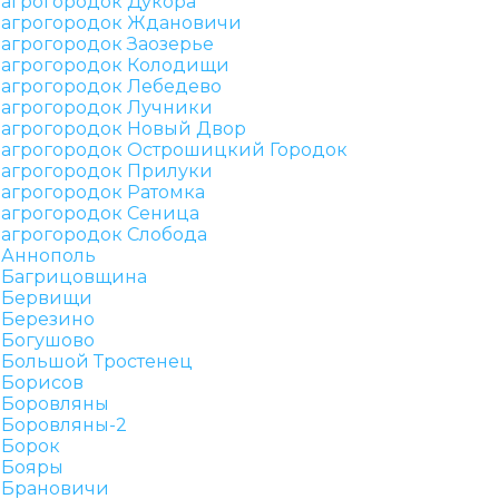
агрогородок Дукора
агрогородок Ждановичи
агрогородок Заозерье
агрогородок Колодищи
агрогородок Лебедево
агрогородок Лучники
агрогородок Новый Двор
агрогородок Острошицкий Городок
агрогородок Прилуки
агрогородок Ратомка
агрогородок Сеница
агрогородок Слобода
Аннополь
Багрицовщина
Бервищи
Березино
Богушово
Большой Тростенец
Борисов
Боровляны
Боровляны-2
Борок
Бояры
Брановичи