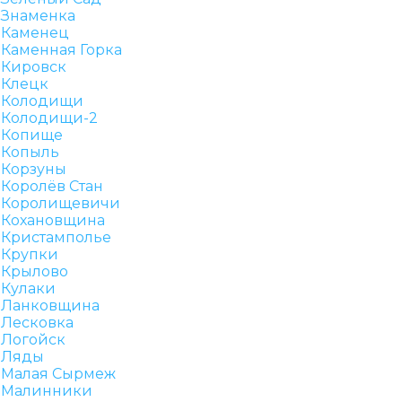
Знаменка
Каменец
Каменная Горка
Кировск
Клецк
Колодищи
Колодищи-2
Копище
Копыль
Корзуны
Королёв Стан
Королищевичи
Кохановщина
Кристамполье
Крупки
Крылово
Кулаки
Ланковщина
Лесковка
Логойск
Ляды
Малая Сырмеж
Малинники