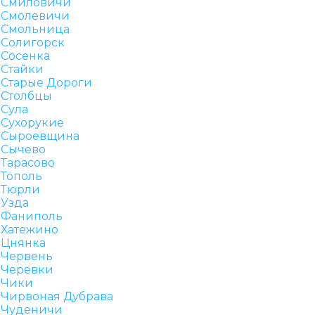
Смиловичи
Смолевичи
Смольница
Солигорск
Сосенка
Стайки
Старые Дороги
Столбцы
Сула
Сухорукие
Сыроевщина
Сычево
Тарасово
Тополь
Тюрли
Узда
Фаниполь
Хатежино
Цнянка
Червень
Черевки
Чики
Чирвоная Дубрава
Чуденичи