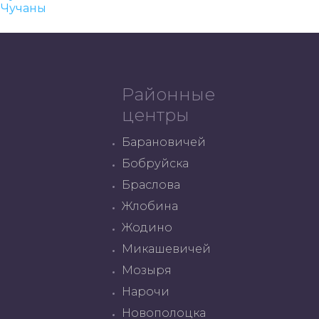
Чучаны
Районные
центры
Барановичей
Бобруйска
Браслова
Жлобина
Жодино
Микашевичей
Мозыря
Нарочи
Новополоцка