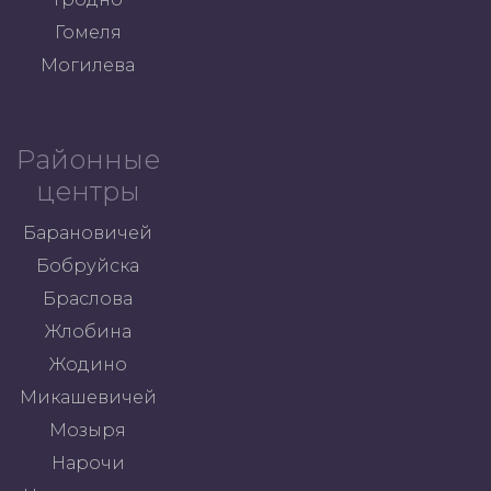
Гомеля
Могилева
Районные
центры
Барановичей
Бобруйска
Браслова
Жлобина
Жодино
Микашевичей
Мозыря
Нарочи