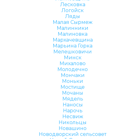
Лесковка
Логойск
Ляды
Малая Сырмеж
Малинники
Малиновка
Мархачевщина
Марьина Горка
Мелешковичи
Минск
Михалово
Молодечно
Мончаки
Моньки
Мостище
Мочаны
Мядель
Наносы
Нарочь
Несвиж
Никольцы
Новашино
Новодворский сельсовет