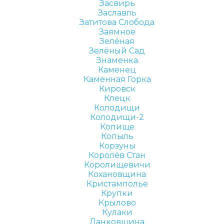
Засвирь
Заславль
Затитова Слобода
Заямное
Зелёная
Зелёный Сад
Знаменка
Каменец
Каменная Горка
Кировск
Клецк
Колодищи
Колодищи-2
Копище
Копыль
Корзуны
Королёв Стан
Королищевичи
Кохановщина
Кристамполье
Крупки
Крылово
Кулаки
Ланковщина