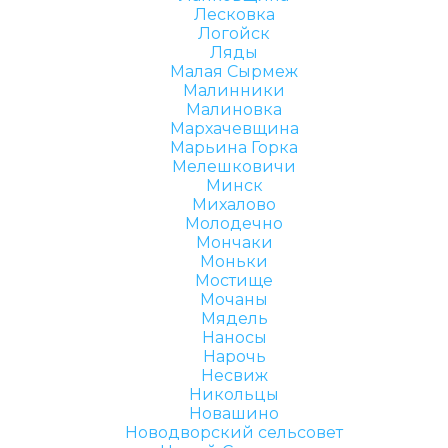
Лесковка
Логойск
Ляды
Малая Сырмеж
Малинники
Малиновка
Мархачевщина
Марьина Горка
Мелешковичи
Минск
Михалово
Молодечно
Мончаки
Моньки
Мостище
Мочаны
Мядель
Наносы
Нарочь
Несвиж
Никольцы
Новашино
Новодворский сельсовет