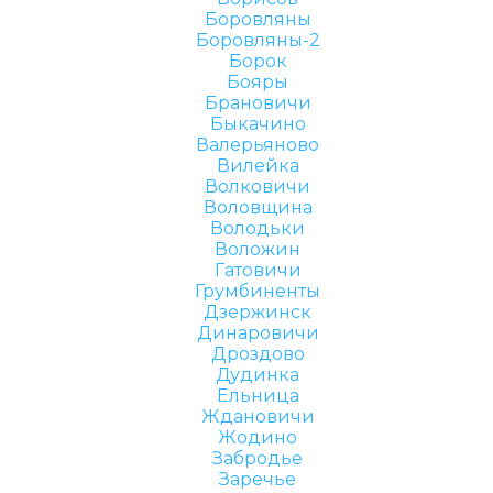
Боровляны
Боровляны-2
Борок
Бояры
Брановичи
Быкачино
Валерьяново
Вилейка
Волковичи
Воловщина
Володьки
Воложин
Гатовичи
Грумбиненты
Дзержинск
Динаровичи
Дроздово
Дудинка
Ельница
Ждановичи
Жодино
Забродье
Заречье