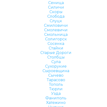
Сеница
Силичи
Скоры
Слобода
Слуцк
Смиловичи
Смолевичи
Смольница
Солигорск
Сосенка
Стайки
Старые Дороги
Столбцы
Сула
Сухорукие
Сыроевщина
Сычево
Тарасово
Тополь
Тюрли
Узда
Фаниполь
Хатежино