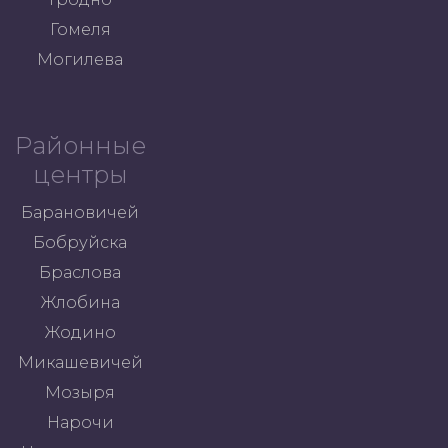
Гомеля
Могилева
Районные
центры
Барановичей
Бобруйска
Браслова
Жлобина
Жодино
Микашевичей
Мозыря
Нарочи