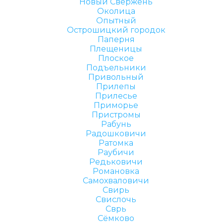
Новый Свержень
Околица
Опытный
Острошицкий городок
Паперня
Плещеницы
Плоское
Подъельники
Привольный
Прилепы
Прилесье
Приморье
Пристромы
Рабунь
Радошковичи
Ратомка
Раубичи
Редьковичи
Романовка
Самохваловичи
Свирь
Свислочь
Сврь
Сёмково