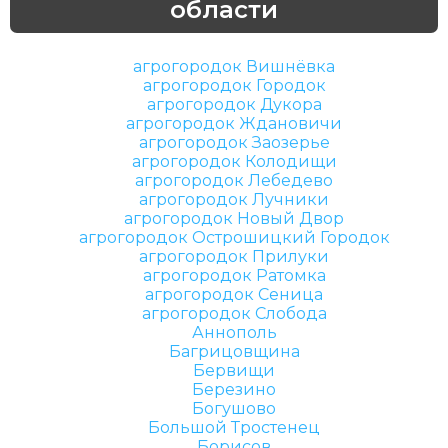
области
агрогородок Вишнёвка
агрогородок Городок
агрогородок Дукора
агрогородок Ждановичи
агрогородок Заозерье
агрогородок Колодищи
агрогородок Лебедево
агрогородок Лучники
агрогородок Новый Двор
агрогородок Острошицкий Городок
агрогородок Прилуки
агрогородок Ратомка
агрогородок Сеница
агрогородок Слобода
Аннополь
Багрицовщина
Бервищи
Березино
Богушово
Большой Тростенец
Борисов