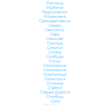
Ратомка
Раубичи
Редьковичи
Романовка
Самохваловичи
Свирь
Свислочь
Сврь
Сёмково
Сеница
Силичи
Скоры
Слобода
Слуцк
Смиловичи
Смолевичи
Смольница
Солигорск
Сосенка
Стайки
Старые Дороги
Столбцы
Сула