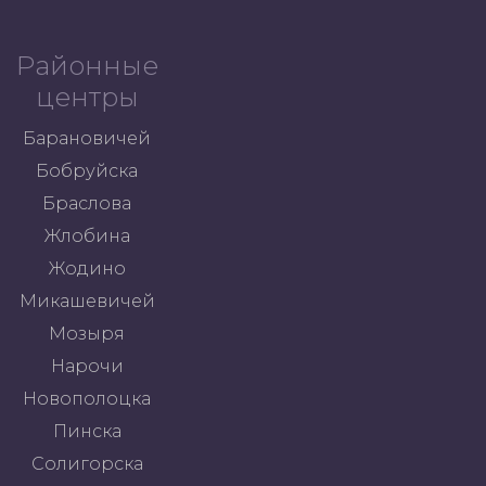
Районные
центры
Барановичей
Бобруйска
Браслова
Жлобина
Жодино
Микашевичей
Мозыря
Нарочи
Новополоцка
Пинска
Солигорска