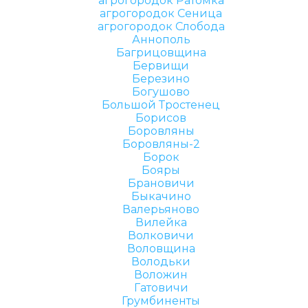
агрогородок Ратомка
агрогородок Сеница
агрогородок Слобода
Аннополь
Багрицовщина
Бервищи
Березино
Богушово
Большой Тростенец
Борисов
Боровляны
Боровляны-2
Борок
Бояры
Брановичи
Быкачино
Валерьяново
Вилейка
Волковичи
Воловщина
Володьки
Воложин
Гатовичи
Грумбиненты