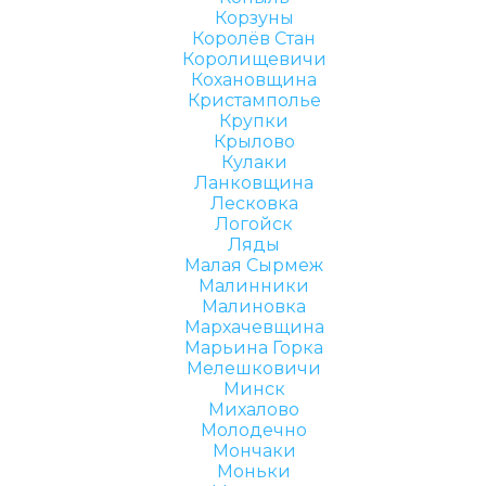
Корзуны
Королёв Стан
Королищевичи
Кохановщина
Кристамполье
Крупки
Крылово
Кулаки
Ланковщина
Лесковка
Логойск
Ляды
Малая Сырмеж
Малинники
Малиновка
Мархачевщина
Марьина Горка
Мелешковичи
Минск
Михалово
Молодечно
Мончаки
Моньки