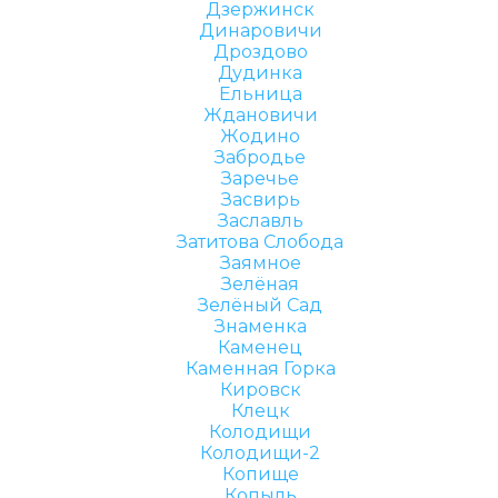
Дзержинск
Динаровичи
Дроздово
Дудинка
Ельница
Ждановичи
Жодино
Забродье
Заречье
Засвирь
Заславль
Затитова Слобода
Заямное
Зелёная
Зелёный Сад
Знаменка
Каменец
Каменная Горка
Кировск
Клецк
Колодищи
Колодищи-2
Копище
Копыль