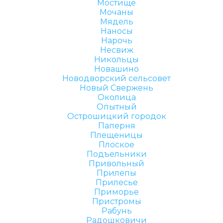
Мостище
Мочаны
Мядель
Наносы
Нарочь
Несвиж
Никольцы
Новашино
Новодворский сельсовет
Новый Свержень
Околица
Опытный
Острошицкий городок
Паперня
Плещеницы
Плоское
Подъельники
Привольный
Прилепы
Прилесье
Приморье
Пристромы
Рабунь
Радошковичи