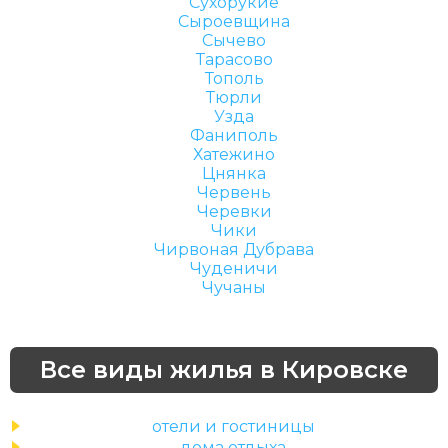
Сухорукие
Сыроевщина
Сычево
Тарасово
Тополь
Тюрли
Узда
Фаниполь
Хатежино
Цнянка
Червень
Черевки
Чики
Чирвоная Дубрава
Чуденичи
Чучаны
Все виды жилья в Кировске
отели и гостиницы
дома отдыха