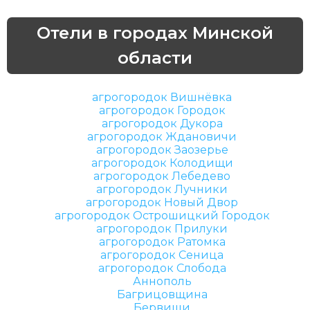
Отели в городах Минской
области
агрогородок Вишнёвка
агрогородок Городок
агрогородок Дукора
агрогородок Ждановичи
агрогородок Заозерье
агрогородок Колодищи
агрогородок Лебедево
агрогородок Лучники
агрогородок Новый Двор
агрогородок Острошицкий Городок
агрогородок Прилуки
агрогородок Ратомка
агрогородок Сеница
агрогородок Слобода
Аннополь
Багрицовщина
Бервищи