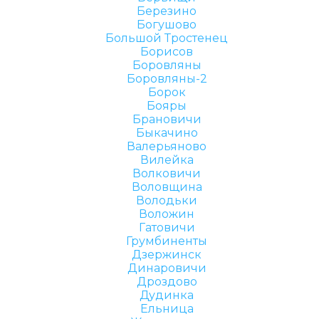
Березино
Богушово
Большой Тростенец
Борисов
Боровляны
Боровляны-2
Борок
Бояры
Брановичи
Быкачино
Валерьяново
Вилейка
Волковичи
Воловщина
Володьки
Воложин
Гатовичи
Грумбиненты
Дзержинск
Динаровичи
Дроздово
Дудинка
Ельница