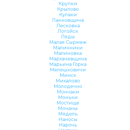
Крупки
Крылово
Кулаки
Ланковщина
Лесковка
Логойск
Ляды
Малая Сырмеж
Малинники
Малиновка
Мархачевщина
Марьина Горка
Мелешковичи
Минск
Михалово
Молодечно
Мончаки
Моньки
Мостище
Мочаны
Мядель
Наносы
Нарочь