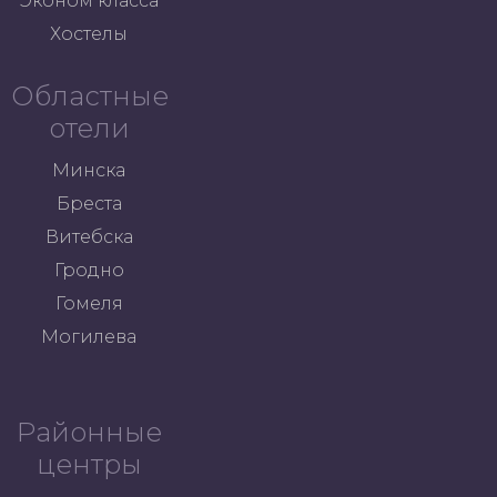
Эконом класса
Хостелы
Областные
отели
Минска
Бреста
Витебска
Гродно
Гомеля
Могилева
Районные
центры