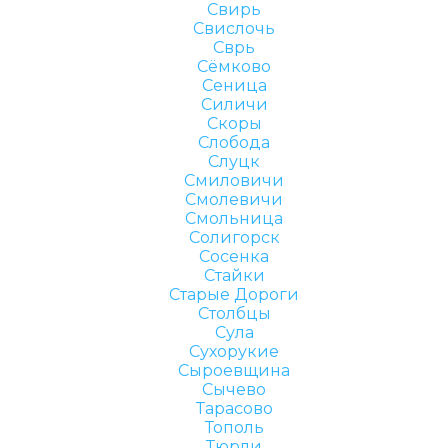
Свирь
Свислочь
Сврь
Сёмково
Сеница
Силичи
Скоры
Слобода
Слуцк
Смиловичи
Смолевичи
Смольница
Солигорск
Сосенка
Стайки
Старые Дороги
Столбцы
Сула
Сухорукие
Сыроевщина
Сычево
Тарасово
Тополь
Тюрли