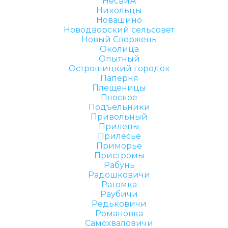
Несвиж
Никольцы
Новашино
Новодворский сельсовет
Новый Свержень
Околица
Опытный
Острошицкий городок
Паперня
Плещеницы
Плоское
Подъельники
Привольный
Прилепы
Прилесье
Приморье
Пристромы
Рабунь
Радошковичи
Ратомка
Раубичи
Редьковичи
Романовка
Самохваловичи