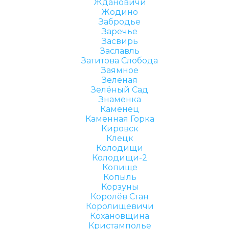
Ждановичи
Жодино
Забродье
Заречье
Засвирь
Заславль
Затитова Слобода
Заямное
Зелёная
Зелёный Сад
Знаменка
Каменец
Каменная Горка
Кировск
Клецк
Колодищи
Колодищи-2
Копище
Копыль
Корзуны
Королёв Стан
Королищевичи
Кохановщина
Кристамполье