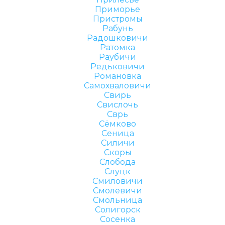
Приморье
Пристромы
Рабунь
Радошковичи
Ратомка
Раубичи
Редьковичи
Романовка
Самохваловичи
Свирь
Свислочь
Сврь
Сёмково
Сеница
Силичи
Скоры
Слобода
Слуцк
Смиловичи
Смолевичи
Смольница
Солигорск
Сосенка