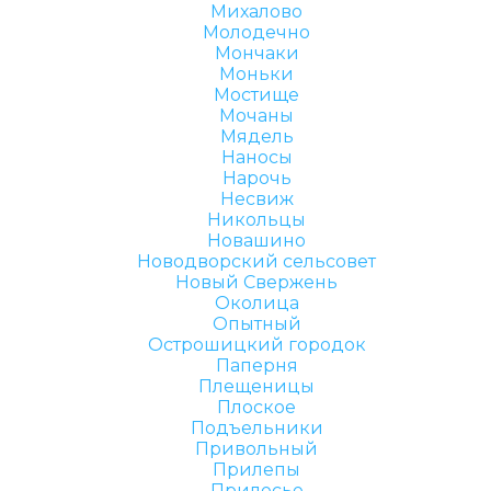
Михалово
Молодечно
Мончаки
Моньки
Мостище
Мочаны
Мядель
Наносы
Нарочь
Несвиж
Никольцы
Новашино
Новодворский сельсовет
Новый Свержень
Околица
Опытный
Острошицкий городок
Паперня
Плещеницы
Плоское
Подъельники
Привольный
Прилепы
Прилесье