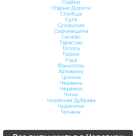
Стайки
Старые Дороги
Столбцы
Сула
Сухорукие
Сыроевщина
Сычево
Тарасово
Тополь
Тюрли
Узда
Фаниполь
Хатежино
Цнянка
Червень
Черевки
Чики
Чирвоная Дубрава
Чуденичи
Чучаны