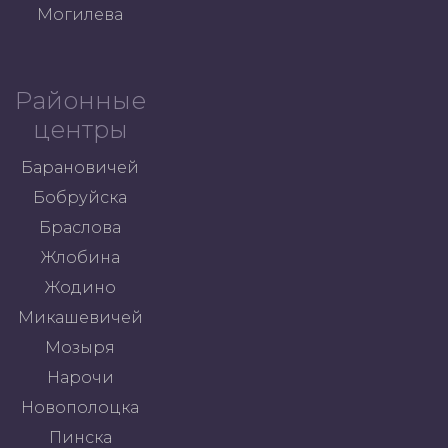
Могилева
Районные
центры
Барановичей
Бобруйска
Браслова
Жлобина
Жодино
Микашевичей
Мозыря
Нарочи
Новополоцка
Пинска