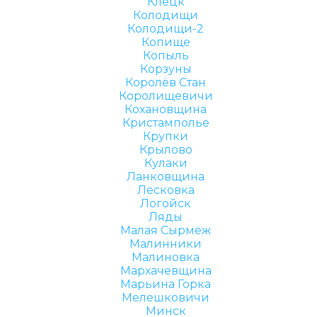
Клецк
Колодищи
Колодищи-2
Копище
Копыль
Корзуны
Королёв Стан
Королищевичи
Кохановщина
Кристамполье
Крупки
Крылово
Кулаки
Ланковщина
Лесковка
Логойск
Ляды
Малая Сырмеж
Малинники
Малиновка
Мархачевщина
Марьина Горка
Мелешковичи
Минск