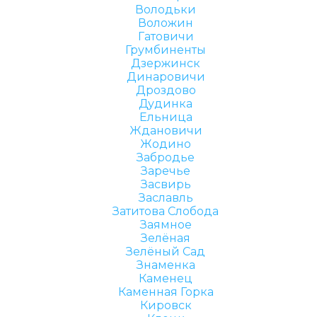
Володьки
Воложин
Гатовичи
Грумбиненты
Дзержинск
Динаровичи
Дроздово
Дудинка
Ельница
Ждановичи
Жодино
Забродье
Заречье
Засвирь
Заславль
Затитова Слобода
Заямное
Зелёная
Зелёный Сад
Знаменка
Каменец
Каменная Горка
Кировск