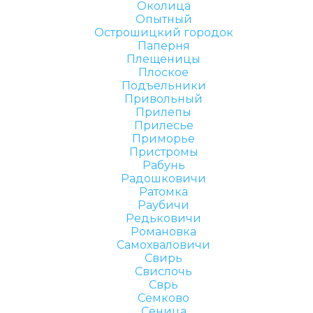
Околица
Опытный
Острошицкий городок
Паперня
Плещеницы
Плоское
Подъельники
Привольный
Прилепы
Прилесье
Приморье
Пристромы
Рабунь
Радошковичи
Ратомка
Раубичи
Редьковичи
Романовка
Самохваловичи
Свирь
Свислочь
Сврь
Сёмково
Сеница