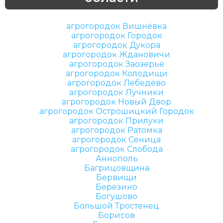
агрогородок Вишнёвка
агрогородок Городок
агрогородок Дукора
агрогородок Ждановичи
агрогородок Заозерье
агрогородок Колодищи
агрогородок Лебедево
агрогородок Лучники
агрогородок Новый Двор
агрогородок Острошицкий Городок
агрогородок Прилуки
агрогородок Ратомка
агрогородок Сеница
агрогородок Слобода
Аннополь
Багрицовщина
Бервищи
Березино
Богушово
Большой Тростенец
Борисов