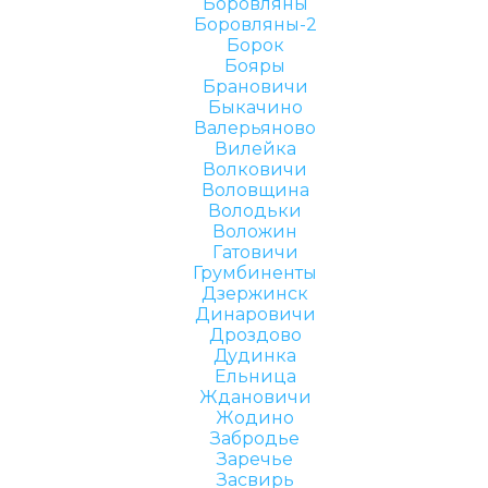
Боровляны
Боровляны-2
Борок
Бояры
Брановичи
Быкачино
Валерьяново
Вилейка
Волковичи
Воловщина
Володьки
Воложин
Гатовичи
Грумбиненты
Дзержинск
Динаровичи
Дроздово
Дудинка
Ельница
Ждановичи
Жодино
Забродье
Заречье
Засвирь