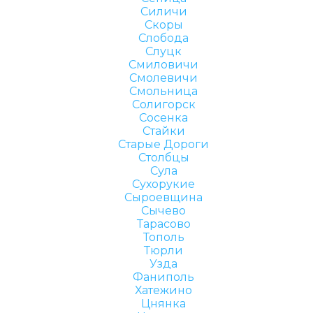
Силичи
Скоры
Слобода
Слуцк
Смиловичи
Смолевичи
Смольница
Солигорск
Сосенка
Стайки
Старые Дороги
Столбцы
Сула
Сухорукие
Сыроевщина
Сычево
Тарасово
Тополь
Тюрли
Узда
Фаниполь
Хатежино
Цнянка