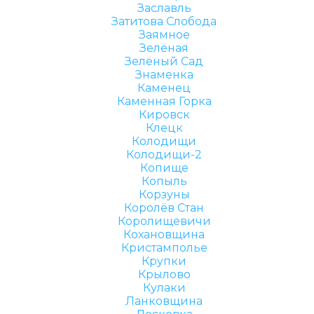
Заславль
Затитова Слобода
Заямное
Зелёная
Зелёный Сад
Знаменка
Каменец
Каменная Горка
Кировск
Клецк
Колодищи
Колодищи-2
Копище
Копыль
Корзуны
Королёв Стан
Королищевичи
Кохановщина
Кристамполье
Крупки
Крылово
Кулаки
Ланковщина