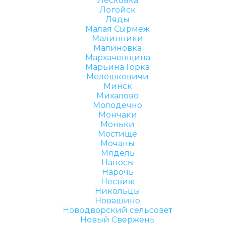
Лесковка
Логойск
Ляды
Малая Сырмеж
Малинники
Малиновка
Мархачевщина
Марьина Горка
Мелешковичи
Минск
Михалово
Молодечно
Мончаки
Моньки
Мостище
Мочаны
Мядель
Наносы
Нарочь
Несвиж
Никольцы
Новашино
Новодворский сельсовет
Новый Свержень