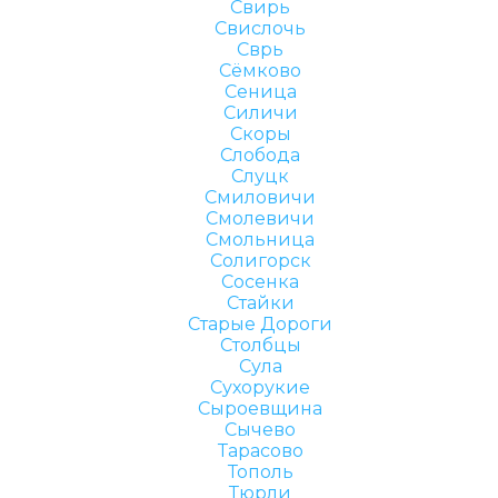
Свирь
Свислочь
Сврь
Сёмково
Сеница
Силичи
Скоры
Слобода
Слуцк
Смиловичи
Смолевичи
Смольница
Солигорск
Сосенка
Стайки
Старые Дороги
Столбцы
Сула
Сухорукие
Сыроевщина
Сычево
Тарасово
Тополь
Тюрли