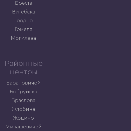
Бреста
Витебска
Гродно
Гомеля
Могилева
Районные
центры
Барановичей
Бобруйска
Браслова
Жлобина
Жодино
Микашевичей