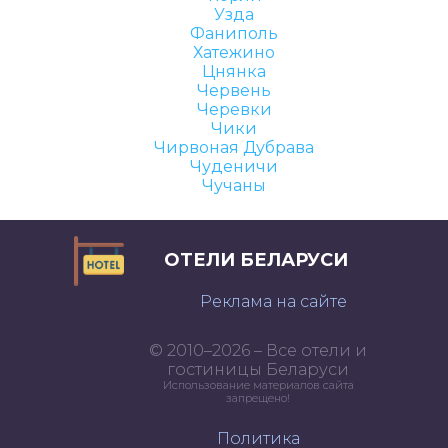
Узда
Фаниполь
Хатежино
Цнянка
Червень
Черевки
Чики
Чирвоная Дубрава
Чуденичи
Чучаны
ОТЕЛИ БЕЛАРУСИ
Реклама на сайте
© 2010–2026 – Все отели и
гостиницы Беларуси
Использование материалов сайта
запрещено!
Политика