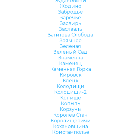
Ждановичи
Жодино
Забродье
Заречье
Засвирь
Заславль
Затитова Слобода
Заямное
Зелёная
Зелёный Сад
Знаменка
Каменец
Каменная Горка
Кировск
Клецк
Колодищи
Колодищи-2
Копище
Копыль
Корзуны
Королёв Стан
Королищевичи
Кохановщина
Кристамполье