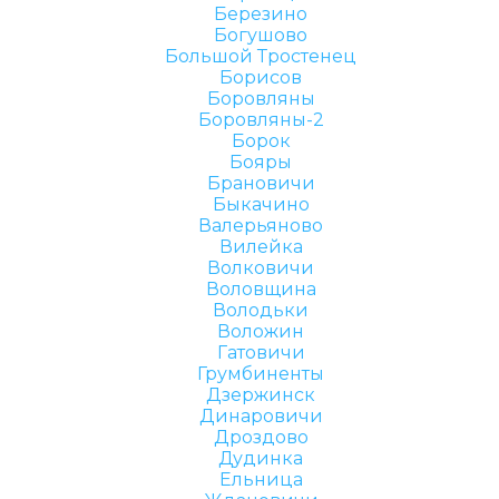
Березино
Богушово
Большой Тростенец
Борисов
Боровляны
Боровляны-2
Борок
Бояры
Брановичи
Быкачино
Валерьяново
Вилейка
Волковичи
Воловщина
Володьки
Воложин
Гатовичи
Грумбиненты
Дзержинск
Динаровичи
Дроздово
Дудинка
Ельница