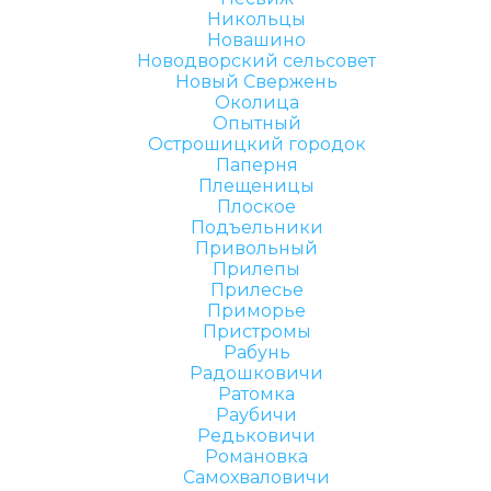
Никольцы
Новашино
Новодворский сельсовет
Новый Свержень
Околица
Опытный
Острошицкий городок
Паперня
Плещеницы
Плоское
Подъельники
Привольный
Прилепы
Прилесье
Приморье
Пристромы
Рабунь
Радошковичи
Ратомка
Раубичи
Редьковичи
Романовка
Самохваловичи