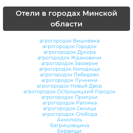
Отели в городах Минской
области
агрогородок Вишнёвка
агрогородок Городок
агрогородок Дукора
агрогородок Ждановичи
агрогородок Заозерье
агрогородок Колодищи
агрогородок Лебедево
агрогородок Лучники
агрогородок Новый Двор
агрогородок Острошицкий Городок
агрогородок Прилуки
агрогородок Ратомка
агрогородок Сеница
агрогородок Слобода
Аннополь
Багрицовщина
Бервищи