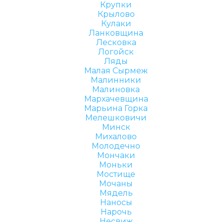
Крупки
Крылово
Кулаки
Ланковщина
Лесковка
Логойск
Ляды
Малая Сырмеж
Малинники
Малиновка
Мархачевщина
Марьина Горка
Мелешковичи
Минск
Михалово
Молодечно
Мончаки
Моньки
Мостище
Мочаны
Мядель
Наносы
Нарочь
Несвиж