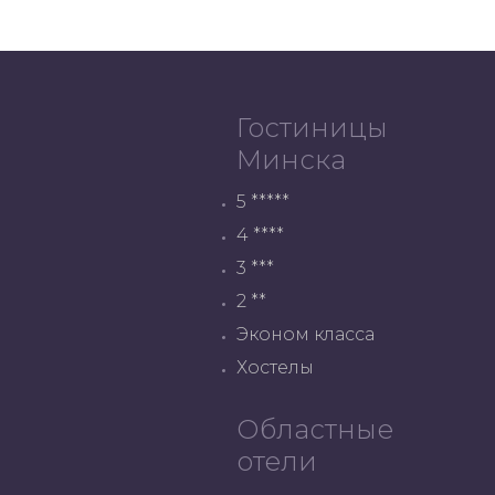
Гостиницы
Минска
5 *****
4 ****
3 ***
2 **
Эконом класса
Хостелы
Областные
отели