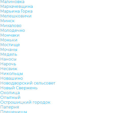
Малиновка
Мархачевщина
Марьина Горка
Мелешковичи
Минск
Михалово
Молодечно
Мончаки
Моньки
Мостище
Мочаны
Мядель
Наносы
Нарочь
Несвиж
Никольцы
Новашино
Новодворский сельсовет
Новый Свержень
Околица
Опытный
Острошицкий городок
Паперня
Плещеницы