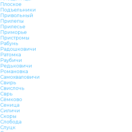
Плоское
Подъельники
Привольный
Прилепы
Прилесье
Приморье
Пристромы
Рабунь
Радошковичи
Ратомка
Раубичи
Редьковичи
Романовка
Самохваловичи
Свирь
Свислочь
Сврь
Сёмково
Сеница
Силичи
Скоры
Слобода
Слуцк