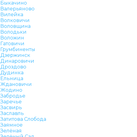
Быкачино
Валерьяново
Вилейка
Волковичи
Воловщина
Володьки
Воложин
Гатовичи
Грумбиненты
Дзержинск
Динаровичи
Дроздово
Дудинка
Ельница
Ждановичи
Жодино
Забродье
Заречье
Засвирь
Заславль
Затитова Слобода
Заямное
Зелёная
Зелёный Сад