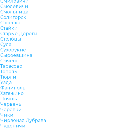
Смиловичи
Смолевичи
Смольница
Солигорск
Сосенка
Стайки
Старые Дороги
Столбцы
Сула
Сухорукие
Сыроевщина
Сычево
Тарасово
Тополь
Тюрли
Узда
Фаниполь
Хатежино
Цнянка
Червень
Черевки
Чики
Чирвоная Дубрава
Чуденичи