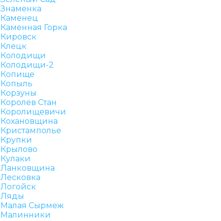
Знаменка
Каменец
Каменная Горка
Кировск
Клецк
Колодищи
Колодищи-2
Копище
Копыль
Корзуны
Королёв Стан
Королищевичи
Кохановщина
Кристамполье
Крупки
Крылово
Кулаки
Ланковщина
Лесковка
Логойск
Ляды
Малая Сырмеж
Малинники