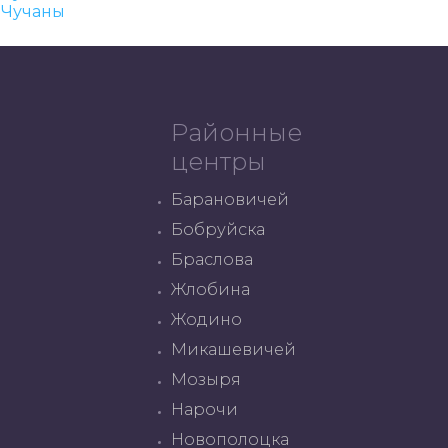
Чучаны
Районные
центры
Барановичей
Бобруйска
Браслова
Жлобина
Жодино
Микашевичей
Мозыря
Нарочи
Новополоцка