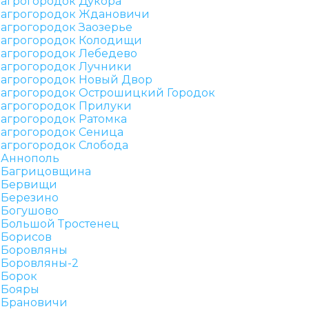
агрогородок Дукора
агрогородок Ждановичи
агрогородок Заозерье
агрогородок Колодищи
агрогородок Лебедево
агрогородок Лучники
агрогородок Новый Двор
агрогородок Острошицкий Городок
агрогородок Прилуки
агрогородок Ратомка
агрогородок Сеница
агрогородок Слобода
Аннополь
Багрицовщина
Бервищи
Березино
Богушово
Большой Тростенец
Борисов
Боровляны
Боровляны-2
Борок
Бояры
Брановичи