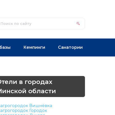
базы
Кемпинги
Санатории
Отели в городах
Минской области
агрогородок Вишнёвка
агрогородок Городок