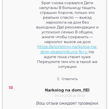
Брат снова сорвался Дети
напуганы В больницу тащить
страшно Короче, только это
реально спасло — выезд
нарколога на дом без
выходных Дал рекомендации и
успокоил семью В общем,
жмите чтобы сохранить —
нарколог вызов на дом
https://anonimnyj.narkolog-na-
dom-ekaterinburg-16.ru
Не
ждите пока станет хуже
Перешлите тем кто в такой же
ситуации
Ответить
Narkolog na dom_fiEl
05.08.2026 at 09:25
Ваш отзыв ожидает проверки.