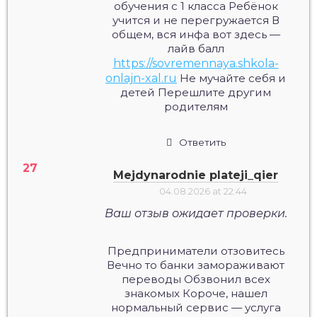
обучения с 1 класса Ребёнок
учится и не перегружается В
общем, вся инфа вот здесь —
лайв балл
https://sovremennaya.shkola-
onlajn-xal.ru
Не мучайте себя и
детей Перешлите другим
родителям
Ответить
Mejdynarodnie plateji_qier
04.08.2026 at 22:44
Ваш отзыв ожидает проверки.
Предприниматели отзовитесь
Вечно то банки замораживают
переводы Обзвонил всех
знакомых Короче, нашел
нормальный сервис — услуга