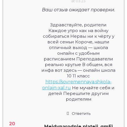
at 03:23
Ваш отзыв ожидает проверки.
Здравствуйте, родители
Каждое утро как на войну
собираться Нервы ни к чёрту у
всей семьи Короче, нашли
отличный выход — школа
онлайн с удобным
расписанием Преподаватели
реально крутые В общем, вся
инфа вот здесь — онлайн школа
10 11 класс
https://sovremennaya.shkola-
onlajn-xal.ru
Не мучайте себя и
детей Перешлите другим
родителям
Ответить
Mejdynarodnie plateji_gmEi