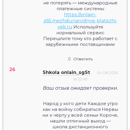
не потерять — международные
платежные системы
https://onlajn-
z65.mezhdunarodnye-platezhi-
vek.ru
Используйте
нормальный сервис
Перешлите тому кто работает с
зарубежными поставщиками
Ответить
Shkola onlain_sgSt
04.08.2026
at 22:49
Ваш отзыв ожидает проверки.
Народ у кого дети Каждое утро
как на войну собираться Нервы
ни к чёрту у всей семьи Короче,
нашли отличный выход —
школа дистанционного