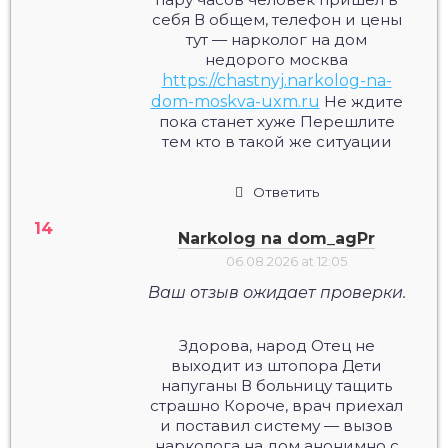
себя В общем, телефон и цены
тут — нарколог на дом
недорого москва
https://chastnyj.narkolog-na-
dom-moskva-uxm.ru
Не ждите
пока станет хуже Перешлите
тем кто в такой же ситуации
Ответить
Narkolog na dom_agPr
06.08.2026 at 12:05
Ваш отзыв ожидает проверки.
Здорова, народ Отец не
выходит из штопора Дети
напуганы В больницу тащить
страшно Короче, врач приехал
и поставил систему — вызов
нарколога на дом анонимно с