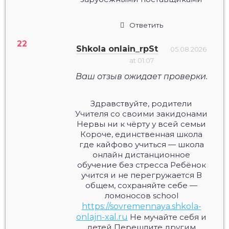
Ответить
Shkola onlain_rpSt
05.08.2026
at 01:07
Ваш отзыв ожидает проверки.
Здравствуйте, родители
Учителя со своими закидонами
Нервы ни к чёрту у всей семьи
Короче, единственная школа
где кайфово учиться — школа
онлайн дистанционное
обучение без стресса Ребёнок
учится и не перегружается В
общем, сохраняйте себе —
ломоносов school
https://sovremennaya.shkola-
onlajn-xal.ru
Не мучайте себя и
детей Перешлите другим