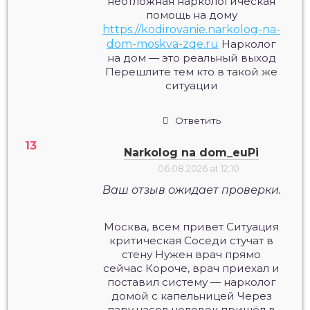
неотложная наркологическая
помощь на дому
https://kodirovanie.narkolog-na-
dom-moskva-zqe.ru
Нарколог
на дом — это реальный выход
Перешлите тем кто в такой же
ситуации
Ответить
Narkolog na dom_euPi
06.08.2026 at 12:10
Ваш отзыв ожидает проверки.
Москва, всем привет Ситуация
критическая Соседи стучат в
стену Нужен врач прямо
сейчас Короче, врач приехал и
поставил систему — нарколог
домой с капельницей Через
пару часов человек пришёл в