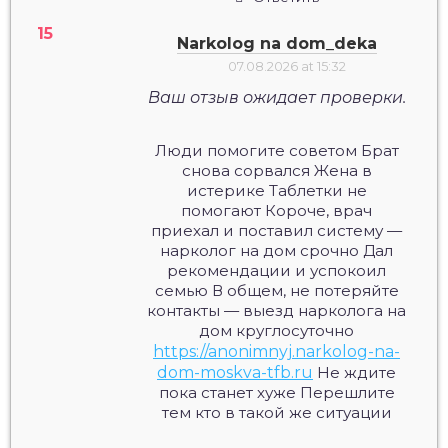
Narkolog na dom_deka
07.08.2026 at 15:32
Ваш отзыв ожидает проверки.
Люди помогите советом Брат
снова сорвался Жена в
истерике Таблетки не
помогают Короче, врач
приехал и поставил систему —
нарколог на дом срочно Дал
рекомендации и успокоил
семью В общем, не потеряйте
контакты — выезд нарколога на
дом круглосуточно
https://anonimnyj.narkolog-na-
dom-moskva-tfb.ru
Не ждите
пока станет хуже Перешлите
тем кто в такой же ситуации