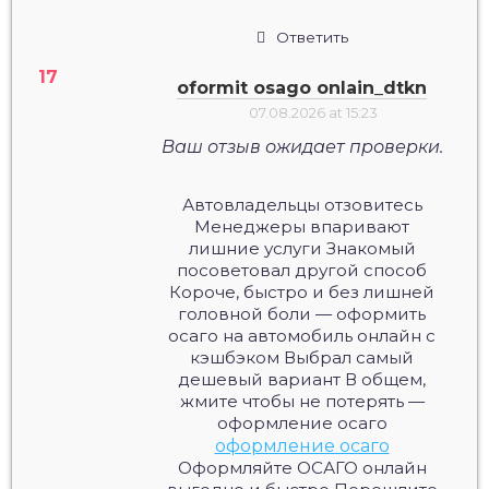
Ответить
oformit osago onlain_dtkn
07.08.2026 at 15:23
Ваш отзыв ожидает проверки.
Автовладельцы отзовитесь
Менеджеры впаривают
лишние услуги Знакомый
посоветовал другой способ
Короче, быстро и без лишней
головной боли — оформить
осаго на автомобиль онлайн с
кэшбэком Выбрал самый
дешевый вариант В общем,
жмите чтобы не потерять —
оформление осаго
оформление осаго
Оформляйте ОСАГО онлайн