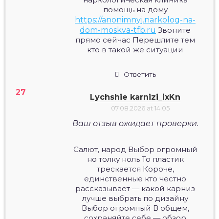
помощь на дому
https://anonimnyj.narkolog-na-
dom-moskva-tfb.ru
Звоните
прямо сейчас Перешлите тем
кто в такой же ситуации
Ответить
Lychshie karnizi_ixKn
07.08.2026 at 14:05
Ваш отзыв ожидает проверки.
Салют, народ Выбор огромный
но толку ноль То пластик
трескается Короче,
единственные кто честно
рассказывает — какой карниз
лучше выбрать по дизайну
Выбор огромный В общем,
сохраняйте себе — обзор