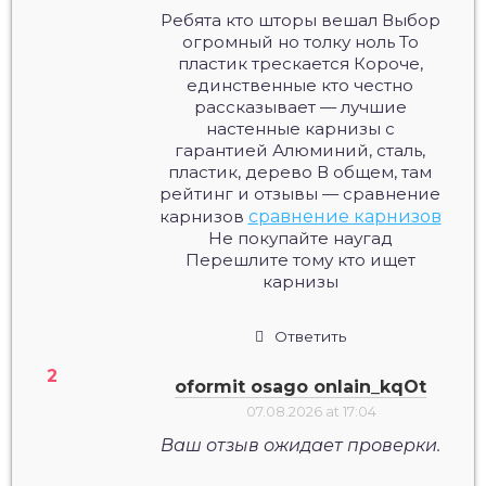
Ребята кто шторы вешал Выбор
огромный но толку ноль То
пластик трескается Короче,
единственные кто честно
рассказывает — лучшие
настенные карнизы с
гарантией Алюминий, сталь,
пластик, дерево В общем, там
рейтинг и отзывы — сравнение
карнизов
сравнение карнизов
Не покупайте наугад
Перешлите тому кто ищет
карнизы
Ответить
oformit osago onlain_kqOt
07.08.2026 at 17:04
Ваш отзыв ожидает проверки.