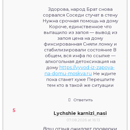
Здорова, народ Брат снова
сорвался Соседи стучат в стену
Нужна срочная помощь на дому
Короче, единственное что
вытащило из запоя — вывод из
запоя цена на дому
фиксированная Сняли ломку и
стабилизировали состояние В
общем, вся инфа по ссылке —
алкогольная детоксикация на
дому
https://vyvod-iz-zapoya-
na-domu-moskva.ru
Не ждите
пока станет хуже Перешлите
тем кто в такой же ситуации
Ответить
Lychshie karnizi_nasi
07.08.2026 at 16:13
Ваш отзыв ожидает проверки.