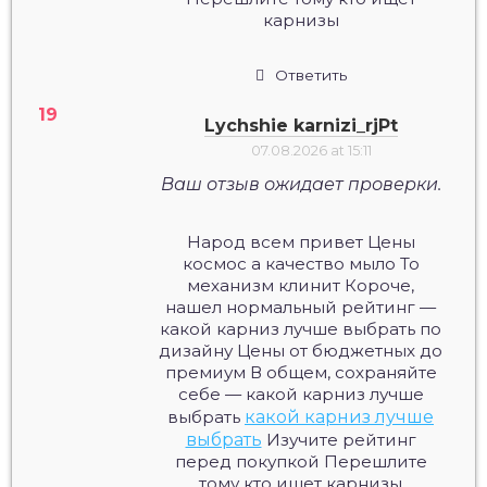
карнизы
Ответить
Lychshie karnizi_rjPt
07.08.2026 at 15:11
Ваш отзыв ожидает проверки.
Народ всем привет Цены
космос а качество мыло То
механизм клинит Короче,
нашел нормальный рейтинг —
какой карниз лучше выбрать по
дизайну Цены от бюджетных до
премиум В общем, сохраняйте
себе — какой карниз лучше
выбрать
какой карниз лучше
выбрать
Изучите рейтинг
перед покупкой Перешлите
тому кто ищет карнизы