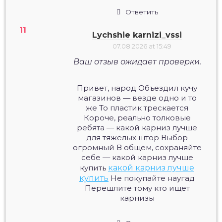
Ответить
Lychshie karnizi_vssi
07.08.2026 at 15:49
Ваш отзыв ожидает проверки.
Привет, народ Объездил кучу
магазинов — везде одно и то
же То пластик трескается
Короче, реально толковые
ребята — какой карниз лучше
для тяжелых штор Выбор
огромный В общем, сохраняйте
себе — какой карниз лучше
купить
какой карниз лучше
купить
Не покупайте наугад
Перешлите тому кто ищет
карнизы