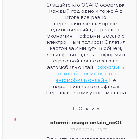
Слушайте кто ОСАГО оформлял
Каждый год одно и то же А в
итоге всё равно
переплачиваешь Короче,
единственный где реально
экономия — оформить осаго с
электронным полисом Оплатил
картой за 2 минуты В общем,
вся инфа вот здесь — оформить
страховой полис осаго на
автомобиль онлайн
оформить
страховой полис осаго на
автомобиль онлайн
Не
переплачивайте в офисах
Перешлите тому у кого машина
Ответить
oformit osago onlain_ncOt
07.08.2026 at 16:39