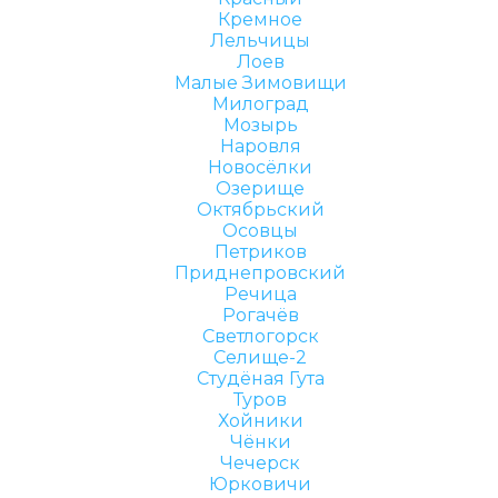
Кремное
Лельчицы
Лоев
Малые Зимовищи
Милоград
Мозырь
Наровля
Новосёлки
Озерище
Октябрьский
Осовцы
Петриков
Приднепровский
Речица
Рогачёв
Светлогорск
Селище-2
Студёная Гута
Туров
Хойники
Чёнки
Чечерск
Юрковичи