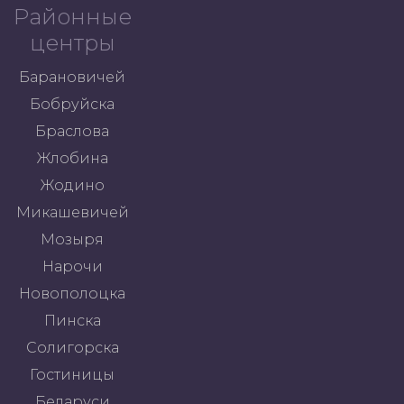
Районные
центры
Барановичей
Бобруйска
Браслова
Жлобина
Жодино
Микашевичей
Мозыря
Нарочи
Новополоцка
Пинска
Солигорска
Гостиницы
Беларуси