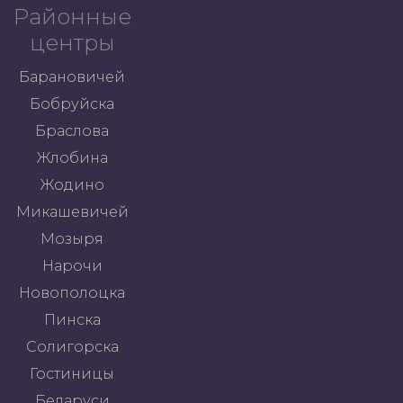
Районные
центры
Барановичей
Бобруйска
Браслова
Жлобина
Жодино
Микашевичей
Мозыря
Нарочи
Новополоцка
Пинска
Солигорска
Гостиницы
Беларуси