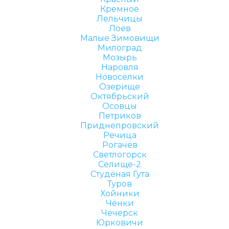
Кремное
Лельчицы
Лоев
Малые Зимовищи
Милоград
Мозырь
Наровля
Новосёлки
Озерище
Октябрьский
Осовцы
Петриков
Приднепровский
Речица
Рогачёв
Светлогорск
Селище-2
Студёная Гута
Туров
Хойники
Чёнки
Чечерск
Юрковичи