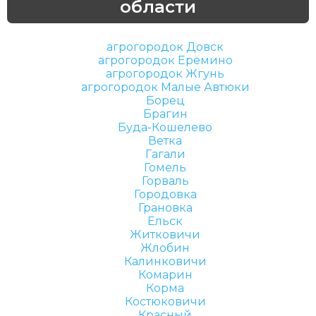
области
агрогородок Довск
агрогородок Ерёмино
агрогородок Жгунь
агрогородок Малые Автюки
Борец
Брагин
Буда-Кошелево
Ветка
Гагали
Гомель
Горваль
Городовка
Грановка
Ельск
Житковичи
Жлобин
Калинковичи
Комарин
Корма
Костюковичи
Красный