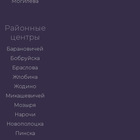
Могилева
Районные
центры
Барановичей
Бобруйска
Браслова
Жлобина
Жодино
Микашевичей
Мозыря
Нарочи
Новополоцка
Пинска