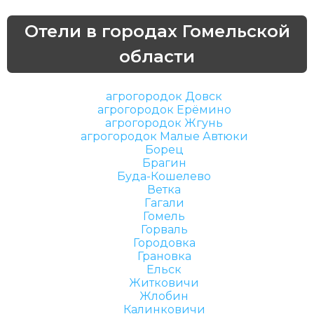
Отели в городах Гомельской
области
агрогородок Довск
агрогородок Ерёмино
агрогородок Жгунь
агрогородок Малые Автюки
Борец
Брагин
Буда-Кошелево
Ветка
Гагали
Гомель
Горваль
Городовка
Грановка
Ельск
Житковичи
Жлобин
Калинковичи