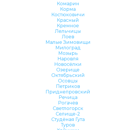
Комарин
Корма
Костюковичи
Красный
Кремное
Лельчицы
Лоев
Малые Зимовищи
Милоград
Мозырь
Наровля
Новосёлки
Озерище
Октябрьский
Осовцы
Петриков
Приднепровский
Речица
Рогачёв
Светлогорск
Селище-2
Студёная Гута
Туров