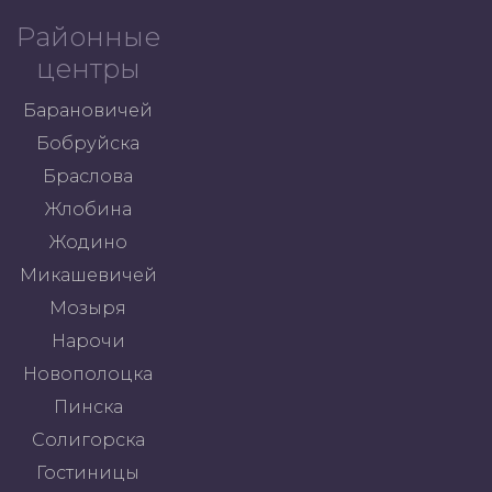
Районные
центры
Барановичей
Бобруйска
Браслова
Жлобина
Жодино
Микашевичей
Мозыря
Нарочи
Новополоцка
Пинска
Солигорска
Гостиницы