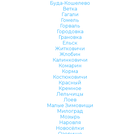
Буда-Кошелево
Ветка
Гагали
Гомель
Горваль
Городовка
Грановка
Ельск
Житковичи
Жлобин
Калинковичи
Комарин
Корма
Костюковичи
Красный
Кремное
Лельчицы
Лоев
Малые Зимовищи
Милоград
Мозырь
Наровля
Новосёлки
Озерище