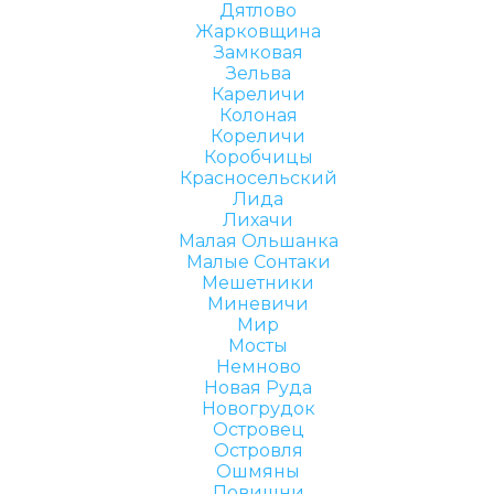
Дятлово
Жарковщина
Замковая
Зельва
Кареличи
Колоная
Кореличи
Коробчицы
Красносельский
Лида
Лихачи
Малая Ольшанка
Малые Сонтаки
Мешетники
Миневичи
Мир
Мосты
Немново
Новая Руда
Новогрудок
Островец
Островля
Ошмяны
Повишни