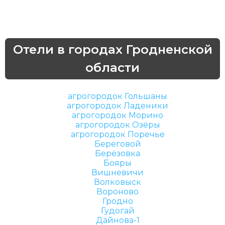
Отели в городах Гродненской
области
агрогородок Гольшаны
агрогородок Ладеники
агрогородок Морино
агрогородок Озёры
агрогородок Поречье
Береговой
Берёзовка
Бояры
Вишневичи
Волковыск
Вороново
Гродно
Гудогай
Дайнова-1