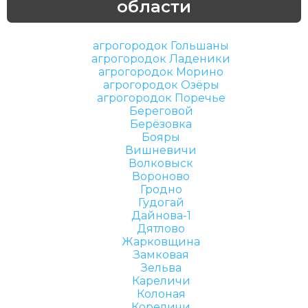
области
агрогородок Гольшаны
агрогородок Ладеники
агрогородок Морино
агрогородок Озёры
агрогородок Поречье
Береговой
Берёзовка
Бояры
Вишневичи
Волковыск
Вороново
Гродно
Гудогай
Дайнова-1
Дятлово
Жарковщина
Замковая
Зельва
Кареличи
Колоная
Кореличи