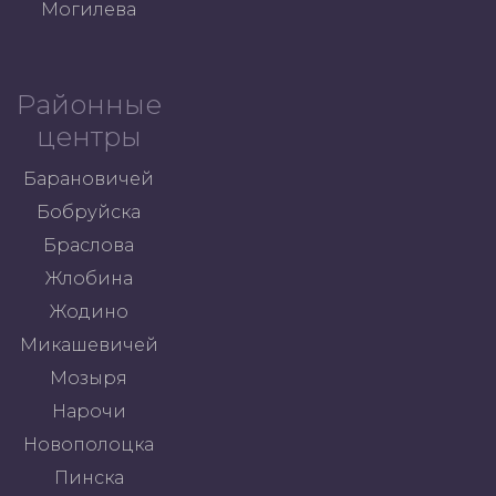
Могилева
Районные
центры
Барановичей
Бобруйска
Браслова
Жлобина
Жодино
Микашевичей
Мозыря
Нарочи
Новополоцка
Пинска