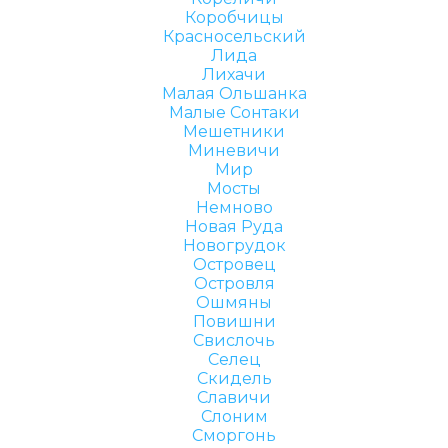
Коробчицы
Красносельский
Лида
Лихачи
Малая Ольшанка
Малые Сонтаки
Мешетники
Миневичи
Мир
Мосты
Немново
Новая Руда
Новогрудок
Островец
Островля
Ошмяны
Повишни
Свислочь
Селец
Скидель
Славичи
Слоним
Сморгонь