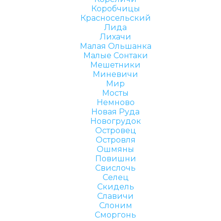
Коробчицы
Красносельский
Лида
Лихачи
Малая Ольшанка
Малые Сонтаки
Мешетники
Миневичи
Мир
Мосты
Немново
Новая Руда
Новогрудок
Островец
Островля
Ошмяны
Повишни
Свислочь
Селец
Скидель
Славичи
Слоним
Сморгонь