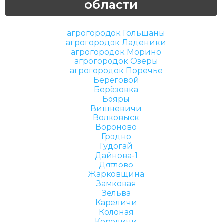
области
агрогородок Гольшаны
агрогородок Ладеники
агрогородок Морино
агрогородок Озёры
агрогородок Поречье
Береговой
Берёзовка
Бояры
Вишневичи
Волковыск
Вороново
Гродно
Гудогай
Дайнова-1
Дятлово
Жарковщина
Замковая
Зельва
Кареличи
Колоная
Кореличи