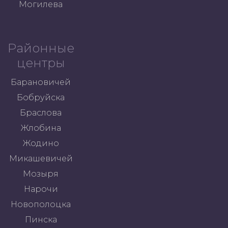
Могилева
Районные
центры
Барановичей
Бобруйска
Браслова
Жлобина
Жодино
Микашевичей
Мозыря
Нарочи
Новополоцка
Пинска