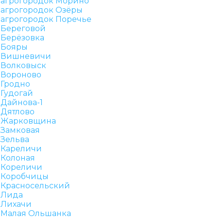
агрогородок Морино
агрогородок Озёры
агрогородок Поречье
Береговой
Берёзовка
Бояры
Вишневичи
Волковыск
Вороново
Гродно
Гудогай
Дайнова-1
Дятлово
Жарковщина
Замковая
Зельва
Кареличи
Колоная
Кореличи
Коробчицы
Красносельский
Лида
Лихачи
Малая Ольшанка