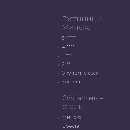
Гостиницы
Минска
5 *****
4 ****
3 ***
2 **
Эконом класса
Хостелы
Областные
отели
Минска
Бреста