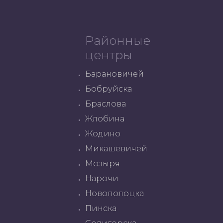
Районные
центры
Барановичей
Бобруйска
Браслова
Жлобина
Жодино
Микашевичей
Мозыря
Нарочи
Новополоцка
Пинска