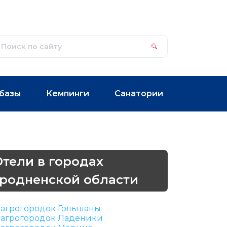
базы
Кемпинги
Санатории
Отели в городах
Гродненской области
агрогородок Гольшаны
агрогородок Ладеники