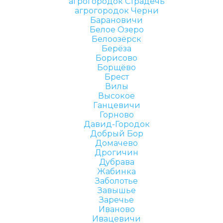
агрогородок Страдечь
агрогородок Черни
Барановичи
Белое Озеро
Белоозёрск
Берёза
Борисово
Борщёво
Брест
Вилы
Высокое
Ганцевичи
Горново
Давид-Городок
Добрый Бор
Домачево
Дрогичин
Дубрава
Жабинка
Заболотье
Завышье
Заречье
Иваново
Ивацевичи