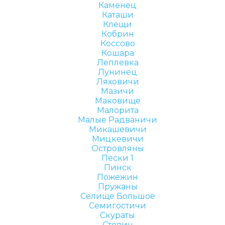
Каменец
Каташи
Клещи
Кобрин
Коссово
Кошара
Леплёвка
Лунинец
Ляховичи
Мазичи
Маковище
Малорита
Малые Радваничи
Микашевичи
Мицкевичи
Островляны
Пески 1
Пинск
Пожежин
Пружаны
Селище Большое
Семигостичи
Скураты
Столин