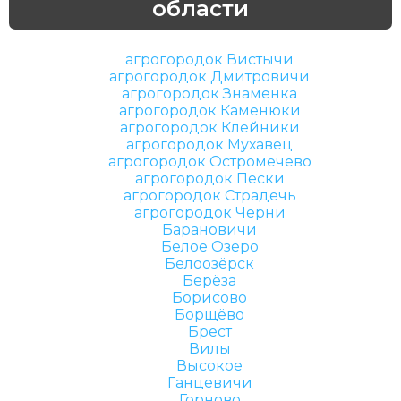
области
агрогородок Вистычи
агрогородок Дмитровичи
агрогородок Знаменка
агрогородок Каменюки
агрогородок Клейники
агрогородок Мухавец
агрогородок Остромечево
агрогородок Пески
агрогородок Страдечь
агрогородок Черни
Барановичи
Белое Озеро
Белоозёрск
Берёза
Борисово
Борщёво
Брест
Вилы
Высокое
Ганцевичи
Горново