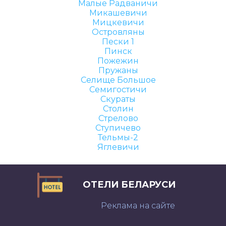
Малые Радваничи
Микашевичи
Мицкевичи
Островляны
Пески 1
Пинск
Пожежин
Пружаны
Селище Большое
Семигостичи
Скураты
Столин
Стрелово
Ступичево
Тельмы-2
Яглевичи
ОТЕЛИ БЕЛАРУСИ
Реклама на сайте