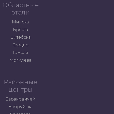
Областные
отели
Минска
Бреста
Витебска
Гродно
Гомеля
Могилева
Районные
центры
Барановичей
Бобруйска