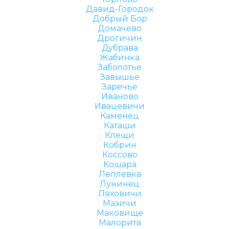
Давид-Городок
Добрый Бор
Домачево
Дрогичин
Дубрава
Жабинка
Заболотье
Завышье
Заречье
Иваново
Ивацевичи
Каменец
Каташи
Клещи
Кобрин
Коссово
Кошара
Леплёвка
Лунинец
Ляховичи
Мазичи
Маковище
Малорита