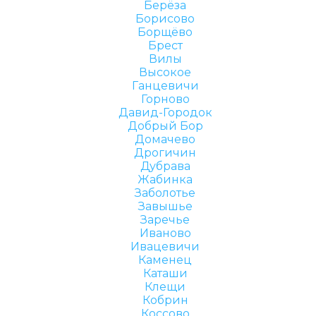
Берёза
Борисово
Борщёво
Брест
Вилы
Высокое
Ганцевичи
Горново
Давид-Городок
Добрый Бор
Домачево
Дрогичин
Дубрава
Жабинка
Заболотье
Завышье
Заречье
Иваново
Ивацевичи
Каменец
Каташи
Клещи
Кобрин
Коссово