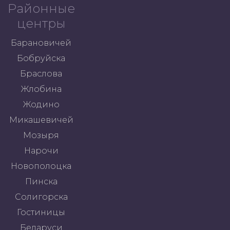
Районные
центры
Барановичей
Бобруйска
Браслова
Жлобина
Жодино
Микашевичей
Мозыря
Нарочи
Новополоцка
Пинска
Солигорска
Гостиницы
Беларуси