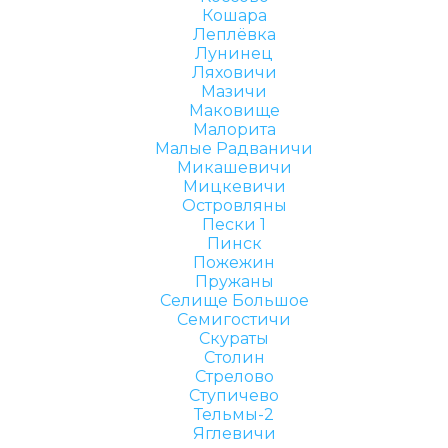
Кошара
Леплёвка
Лунинец
Ляховичи
Мазичи
Маковище
Малорита
Малые Радваничи
Микашевичи
Мицкевичи
Островляны
Пески 1
Пинск
Пожежин
Пружаны
Селище Большое
Семигостичи
Скураты
Столин
Стрелово
Ступичево
Тельмы-2
Яглевичи