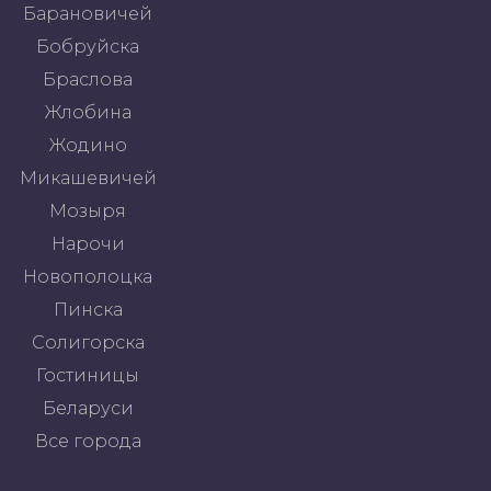
Барановичей
Бобруйска
Браслова
Жлобина
Жодино
Микашевичей
Мозыря
Нарочи
Новополоцка
Пинска
Солигорска
Гостиницы
Беларуси
Все города