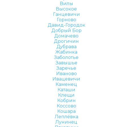
Вилы
Высокое
Ганцевичи
Горново
Давид-Городок
Добрый Бор
Домачево
Дрогичин
Дубрава
Жабинка
Заболотье
Завышье
Заречье
Иваново
Ивацевичи
Каменец
Каташи
Клещи
Кобрин
Коссово
Кошара
Леплёвка
Лунинец