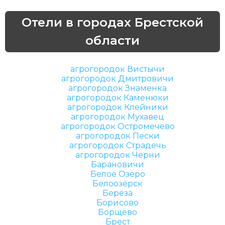
Отели в городах Брестской
области
агрогородок Вистычи
агрогородок Дмитровичи
агрогородок Знаменка
агрогородок Каменюки
агрогородок Клейники
агрогородок Мухавец
агрогородок Остромечево
агрогородок Пески
агрогородок Страдечь
агрогородок Черни
Барановичи
Белое Озеро
Белоозёрск
Берёза
Борисово
Борщёво
Брест