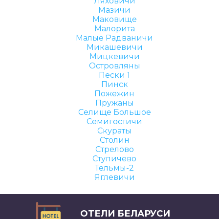
Ляховичи
Мазичи
Маковище
Малорита
Малые Радваничи
Микашевичи
Мицкевичи
Островляны
Пески 1
Пинск
Пожежин
Пружаны
Селище Большое
Семигостичи
Скураты
Столин
Стрелово
Ступичево
Тельмы-2
Яглевичи
ОТЕЛИ БЕЛАРУСИ