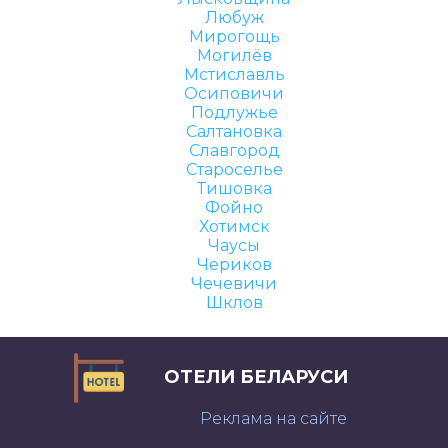
Любуж
Мирогощь
Могилёв
Мстиславль
Осиповичи
Подлужье
Салтановка
Славгород
Староселье
Тишовка
Фойно
Хотимск
Чаусы
Чериков
Чечевичи
Шклов
ОТЕЛИ БЕЛАРУСИ
Реклама на сайте