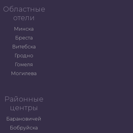
Областные
отели
Минска
Бреста
Витебска
Гродно
Гомеля
Могилева
Районные
центры
Барановичей
Бобруйска