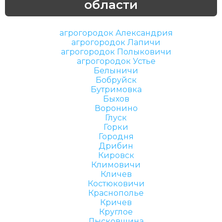
области
агрогородок Александрия
агрогородок Лапичи
агрогородок Полыковичи
агрогородок Устье
Белыничи
Бобруйск
Бутримовка
Быхов
Воронино
Глуск
Горки
Городня
Дрибин
Кировск
Климовичи
Кличев
Костюковичи
Краснополье
Кричев
Круглое
Лысковщина