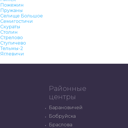
Пожежин
Пружаны
Селище Большое
Семигостичи
Скураты
Столин
Стрелово
Ступичево
Тельмы-2
Яглевичи
Районные
центры
Барановичей
Бобруйска
Браслова