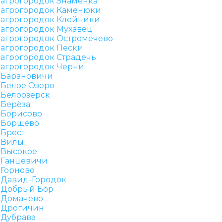
агрогородок Знаменка
агрогородок Каменюки
агрогородок Клейники
агрогородок Мухавец
агрогородок Остромечево
агрогородок Пески
агрогородок Страдечь
агрогородок Черни
Барановичи
Белое Озеро
Белоозёрск
Берёза
Борисово
Борщёво
Брест
Вилы
Высокое
Ганцевичи
Горново
Давид-Городок
Добрый Бор
Домачево
Дрогичин
Дубрава