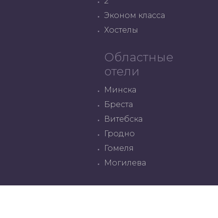
2 **
Эконом класса
Хостелы
Областные
отели
Минска
Бреста
Витебска
Гродно
Гомеля
Могилева