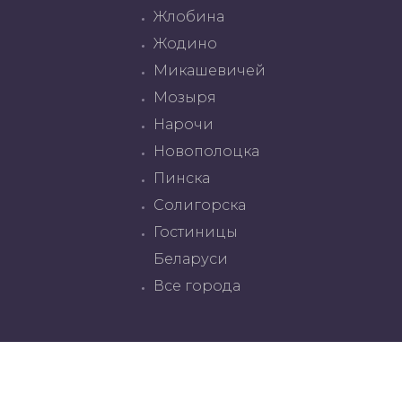
Жлобина
Жодино
Микашевичей
Мозыря
Нарочи
Новополоцка
Пинска
Солигорска
Гостиницы
Беларуси
Все города