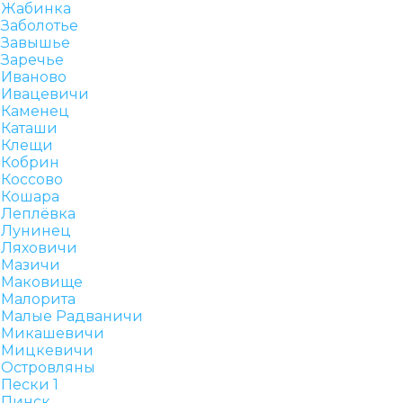
Жабинка
Заболотье
Завышье
Заречье
Иваново
Ивацевичи
Каменец
Каташи
Клещи
Кобрин
Коссово
Кошара
Леплёвка
Лунинец
Ляховичи
Мазичи
Маковище
Малорита
Малые Радваничи
Микашевичи
Мицкевичи
Островляны
Пески 1
Пинск