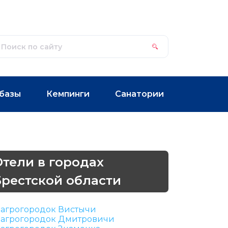
базы
Кемпинги
Санатории
Отели в городах
Брестской области
агрогородок Вистычи
агрогородок Дмитровичи