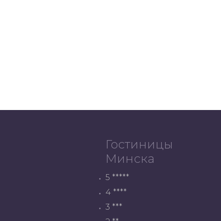
Гостиницы
Минска
5 *****
4 ****
3 ***