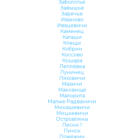
Заболотье
Завышье
Заречье
Иваново
Ивацевичи
Каменец
Каташи
Клещи
Кобрин
Коссово
Кошара
Леплёвка
Лунинец
Ляховичи
Мазичи
Маковище
Малорита
Малые Радваничи
Микашевичи
Мицкевичи
Островляны
Пески 1
Пинск
Пожежин