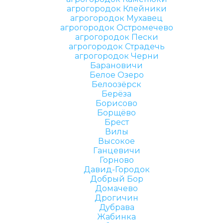
агрогородок Клейники
агрогородок Мухавец
агрогородок Остромечево
агрогородок Пески
агрогородок Страдечь
агрогородок Черни
Барановичи
Белое Озеро
Белоозёрск
Берёза
Борисово
Борщёво
Брест
Вилы
Высокое
Ганцевичи
Горново
Давид-Городок
Добрый Бор
Домачево
Дрогичин
Дубрава
Жабинка