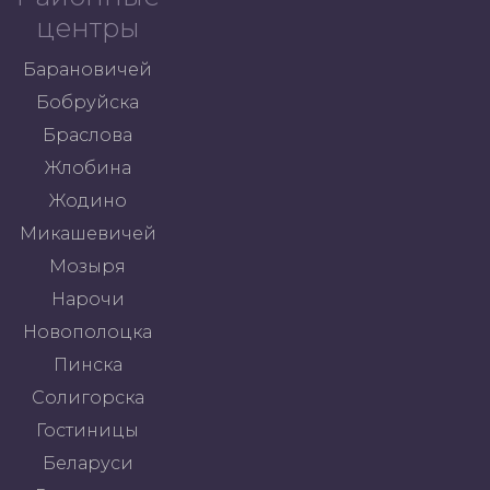
центры
Барановичей
Бобруйска
Браслова
Жлобина
Жодино
Микашевичей
Мозыря
Нарочи
Новополоцка
Пинска
Солигорска
Гостиницы
Беларуси