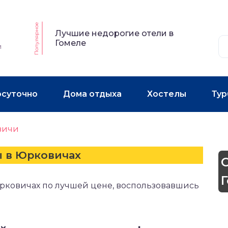
Популярное
Лучшие недорогие отели в
Гомеле
и
осуточно
Дома отдыха
Хостелы
Тур
вичи
ы в Юрковичах
Юрковичах по лучшей цене, воспользовавшись