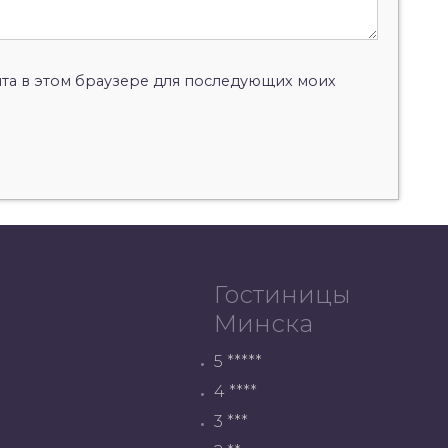
айта в этом браузере для последующих моих
Гостиницы
Минска
5 *****
4 ****
3 ***