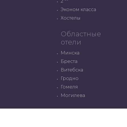
2 **
Эконом класса
Хостелы
Областные
отели
Минска
Бреста
Витебска
Гродно
Гомеля
Могилева