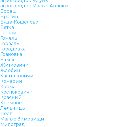
агрогородок Жгунь
агрогородок Малые Автюки
Борец
Брагин
Буда-Кошелево
Ветка
Гагали
Гомель
Горваль
Городовка
Грановка
Ельск
Житковичи
Жлобин
Калинковичи
Комарин
Корма
Костюковичи
Красный
Кремное
Лельчицы
Лоев
Малые Зимовищи
Милоград