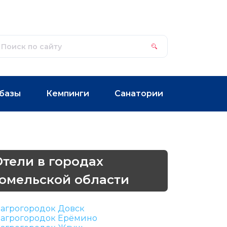
базы
Кемпинги
Санатории
Отели в городах
Гомельской области
агрогородок Довск
агрогородок Ерёмино