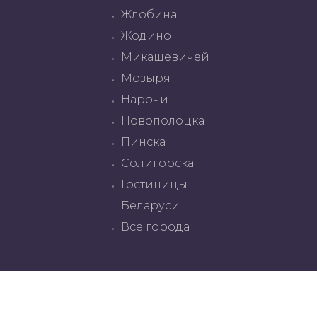
Жлобина
Жодино
Микашевичей
Мозыря
Нарочи
Новополоцка
Пинска
Солигорска
Гостиницы
Беларуси
Все города