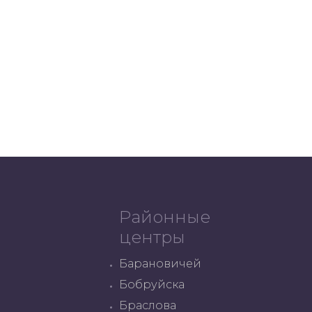
Районные
центры
Барановичей
Бобруйска
Браслова