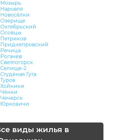
Мозырь
Наровля
Новосёлки
Озерище
Октябрьский
Осовцы
Петриков
Приднепровский
Речица
Рогачёв
Светлогорск
Селище-2
Студёная Гута
Туров
Хойники
Чёнки
Чечерск
Юрковичи
Все виды жилья в