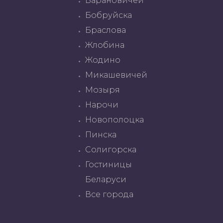
Барановичей
Бобруйска
Браслова
Жлобина
Жодино
Микашевичей
Мозыря
Нарочи
Новополоцка
Пинска
Солигорска
Гостиницы
Беларуси
Все города