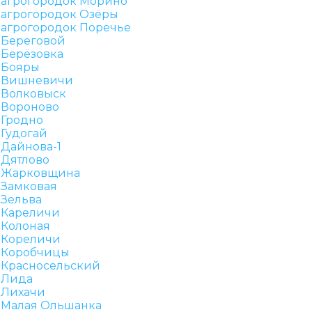
агрогородок Морино
агрогородок Озёры
агрогородок Поречье
Береговой
Берёзовка
Бояры
Вишневичи
Волковыск
Вороново
Гродно
Гудогай
Дайнова-1
Дятлово
Жарковщина
Замковая
Зельва
Кареличи
Колоная
Кореличи
Коробчицы
Красносельский
Лида
Лихачи
Малая Ольшанка