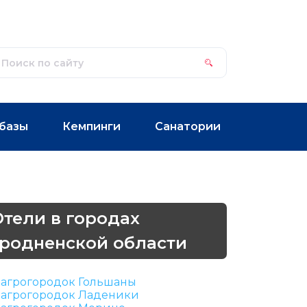
базы
Кемпинги
Санатории
Отели в городах
Гродненской области
агрогородок Гольшаны
агрогородок Ладеники