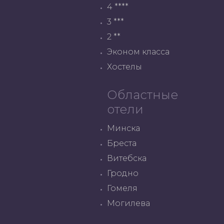
4 ****
3 ***
2 **
Эконом класса
Хостелы
Областные
отели
Минска
Бреста
Витебска
Гродно
Гомеля
Могилева