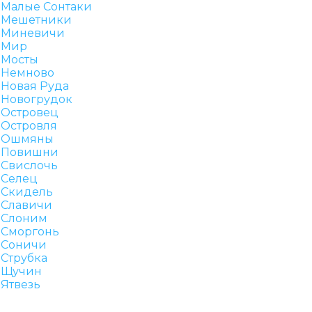
Малые Сонтаки
Мешетники
Миневичи
Мир
Мосты
Немново
Новая Руда
Новогрудок
Островец
Островля
Ошмяны
Повишни
Свислочь
Селец
Скидель
Славичи
Слоним
Сморгонь
Соничи
Струбка
Щучин
Ятвезь