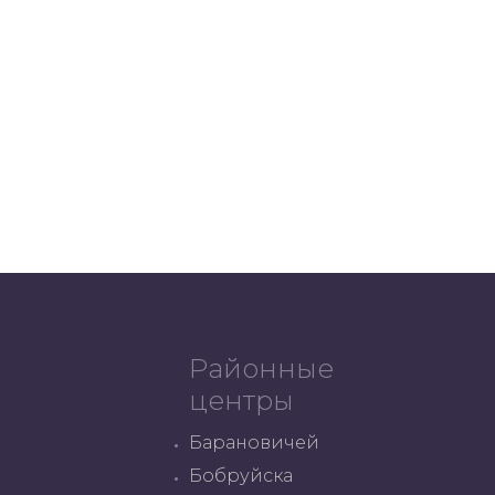
Районные
центры
Барановичей
Бобруйска