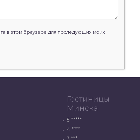
айта в этом браузере для последующих моих
Гостиницы
Минска
5 *****
4 ****
3 ***