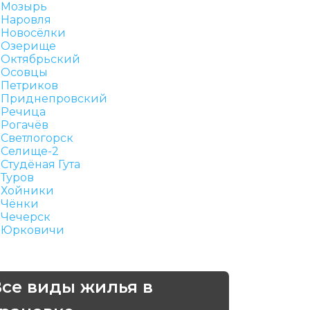
Мозырь
Наровля
Новосёлки
Озерище
Октябрьский
Осовцы
Петриков
Приднепровский
Речица
Рогачёв
Светлогорск
Селище-2
Студёная Гута
Туров
Хойники
Чёнки
Чечерск
Юрковичи
Все виды жилья в