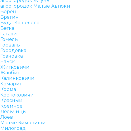
агрогородок Жгунь
агрогородок Малые Автюки
Борец
Брагин
Буда-Кошелево
Ветка
Гагали
Гомель
Горваль
Городовка
Грановка
Ельск
Житковичи
Жлобин
Калинковичи
Комарин
Корма
Костюковичи
Красный
Кремное
Лельчицы
Лоев
Малые Зимовищи
Милоград