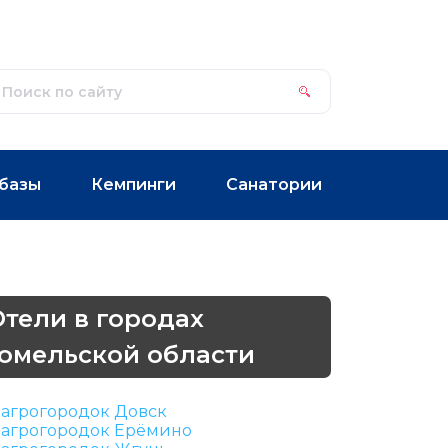
базы
Кемпинги
Санатории
Отели в городах
Гомельской области
агрогородок Довск
агрогородок Ерёмино