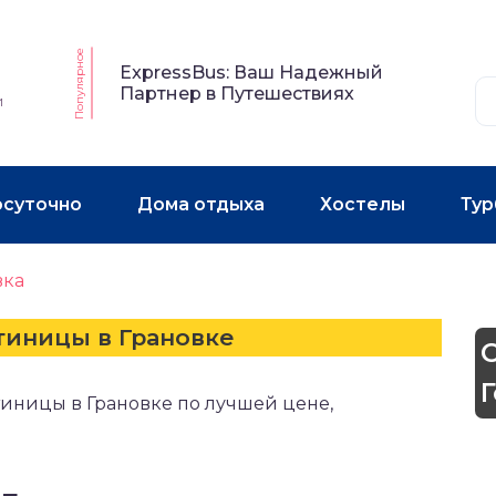
Популярное
ExpressBus: Ваш Надежный
Партнер в Путешествиях
и
осуточно
Дома отдыха
Хостелы
Тур
вка
тиницы в Грановке
тиницы в Грановке по лучшей цене,