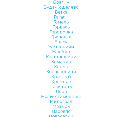
Брагин
Буда-Кошелево
Ветка
Гагали
Гомель
Горваль
Городовка
Грановка
Ельск
Житковичи
Жлобин
Калинковичи
Комарин
Корма
Костюковичи
Красный
Кремное
Лельчицы
Лоев
Малые Зимовищи
Милоград
Мозырь
Наровля
Новосёлки