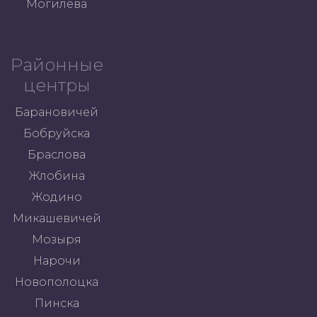
Могилева
Районные
центры
Барановичей
Бобруйска
Браслова
Жлобина
Жодино
Микашевичей
Мозыря
Нарочи
Новополоцка
Пинска