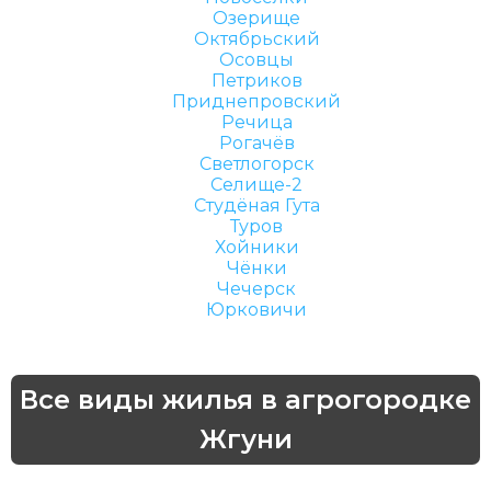
Озерище
Октябрьский
Осовцы
Петриков
Приднепровский
Речица
Рогачёв
Светлогорск
Селище-2
Студёная Гута
Туров
Хойники
Чёнки
Чечерск
Юрковичи
Все виды жилья в агрогородке
Жгуни