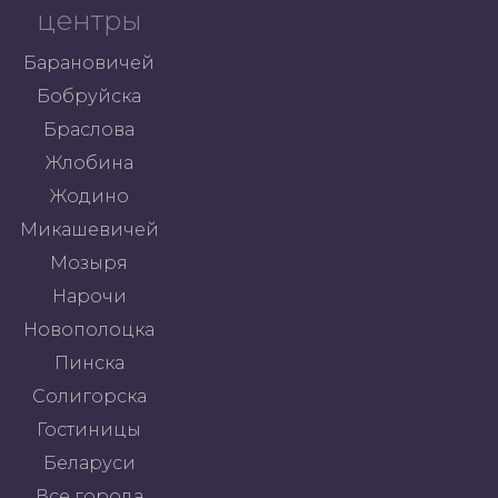
центры
Барановичей
Бобруйска
Браслова
Жлобина
Жодино
Микашевичей
Мозыря
Нарочи
Новополоцка
Пинска
Солигорска
Гостиницы
Беларуси
Все города