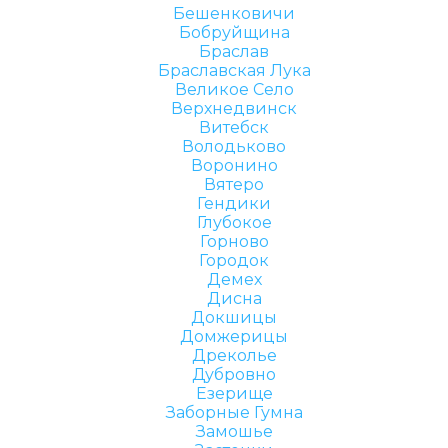
Бешенковичи
Бобруйщина
Браслав
Браславская Лука
Великое Село
Верхнедвинск
Витебск
Володьково
Воронино
Вятеро
Гендики
Глубокое
Горново
Городок
Демех
Дисна
Докшицы
Домжерицы
Дреколье
Дубровно
Езерище
Заборные Гумна
Замошье