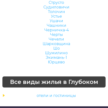
Струсто
Судиловичи
Толочин
Устье
Ушачи
Чашники
Черничка-4
Черты
Чечели
Шарковщина
Шо
Шумилино
Экимань-1
Юрцево
Все виды жилья в Глубоком
отели и гостиницы