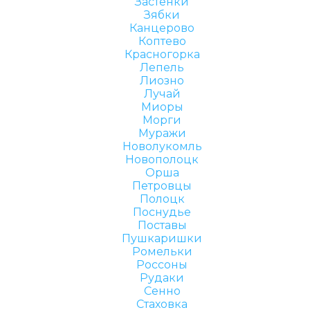
Застенки
Зябки
Канцерово
Коптево
Красногорка
Лепель
Лиозно
Лучай
Миоры
Морги
Муражи
Новолукомль
Новополоцк
Орша
Петровцы
Полоцк
Поснудье
Поставы
Пушкаришки
Ромельки
Россоны
Рудаки
Сенно
Стаховка