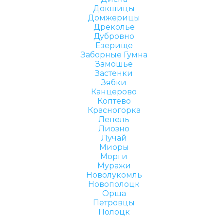
Докшицы
Домжерицы
Дреколье
Дубровно
Езерище
Заборные Гумна
Замошье
Застенки
Зябки
Канцерово
Коптево
Красногорка
Лепель
Лиозно
Лучай
Миоры
Морги
Муражи
Новолукомль
Новополоцк
Орша
Петровцы
Полоцк