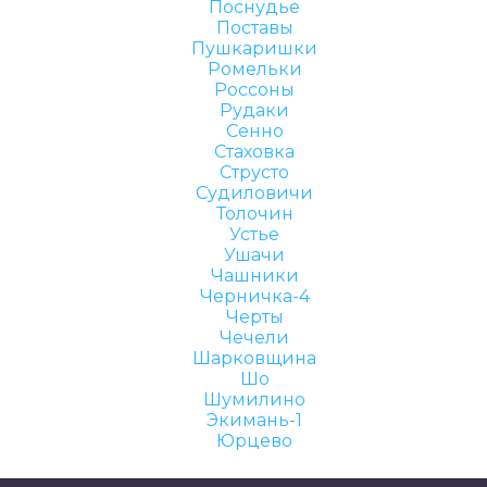
Поснудье
Поставы
Пушкаришки
Ромельки
Россоны
Рудаки
Сенно
Стаховка
Струсто
Судиловичи
Толочин
Устье
Ушачи
Чашники
Черничка-4
Черты
Чечели
Шарковщина
Шо
Шумилино
Экимань-1
Юрцево