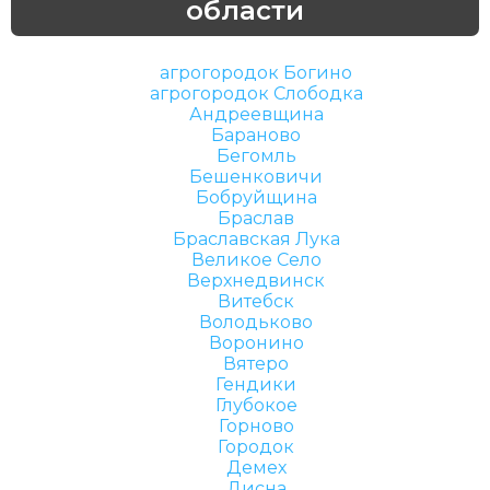
области
агрогородок Богино
агрогородок Слободка
Андреевщина
Бараново
Бегомль
Бешенковичи
Бобруйщина
Браслав
Браславская Лука
Великое Село
Верхнедвинск
Витебск
Володьково
Воронино
Вятеро
Гендики
Глубокое
Горново
Городок
Демех
Дисна