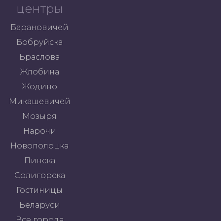
центры
Барановичей
Бобруйска
Браслова
Жлобина
Жодино
Микашевичей
Мозыря
Нарочи
Новополоцка
Пинска
Солигорска
Гостиницы
Беларуси
Все города