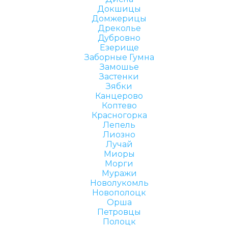
Докшицы
Домжерицы
Дреколье
Дубровно
Езерище
Заборные Гумна
Замошье
Застенки
Зябки
Канцерово
Коптево
Красногорка
Лепель
Лиозно
Лучай
Миоры
Морги
Муражи
Новолукомль
Новополоцк
Орша
Петровцы
Полоцк