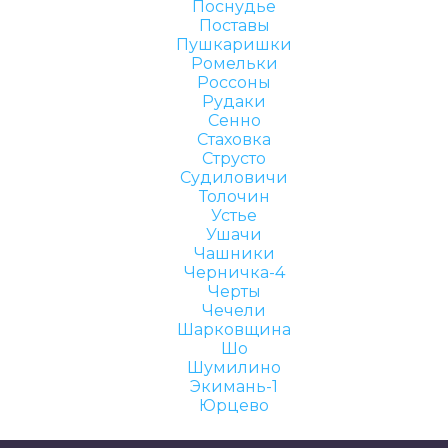
Поснудье
Поставы
Пушкаришки
Ромельки
Россоны
Рудаки
Сенно
Стаховка
Струсто
Судиловичи
Толочин
Устье
Ушачи
Чашники
Черничка-4
Черты
Чечели
Шарковщина
Шо
Шумилино
Экимань-1
Юрцево