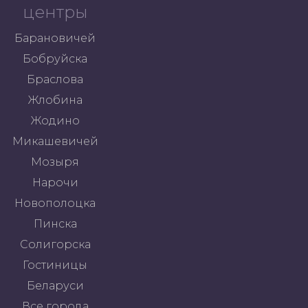
центры
Барановичей
Бобруйска
Браслова
Жлобина
Жодино
Микашевичей
Мозыря
Нарочи
Новополоцка
Пинска
Солигорска
Гостиницы
Беларуси
Все города