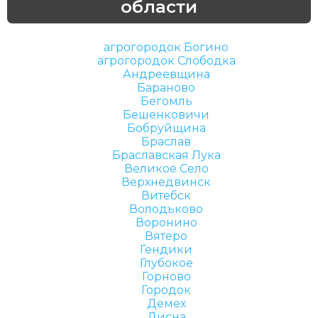
области
агрогородок Богино
агрогородок Слободка
Андреевщина
Бараново
Бегомль
Бешенковичи
Бобруйщина
Браслав
Браславская Лука
Великое Село
Верхнедвинск
Витебск
Володьково
Воронино
Вятеро
Гендики
Глубокое
Горново
Городок
Демех
Дисна