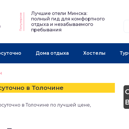
Лучшие отели Минска:
Популярное
полный гид для комфортного
отдыха и незабываемого
и
пребывания
осуточно
Дома отдыха
Хостелы
Тур
н
суточно в Толочине
суточно в Толочине по лучшей цене,