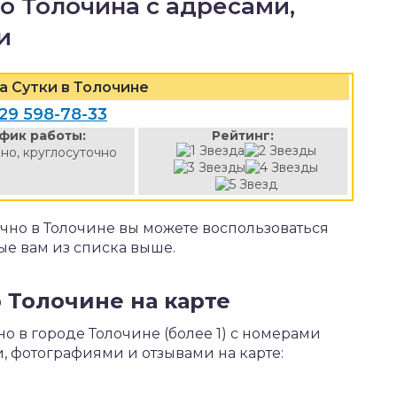
о Толочина с адресами,
и
а Сутки в Толочине
29 598-78-33
фик работы:
Рейтинг:
но, круглосуточно
чно в Толочине вы можете воспользоваться
е вам из списка выше.
 Толочине на карте
о в городе Толочине (более 1) с номерами
, фотографиями и отзывами на карте: