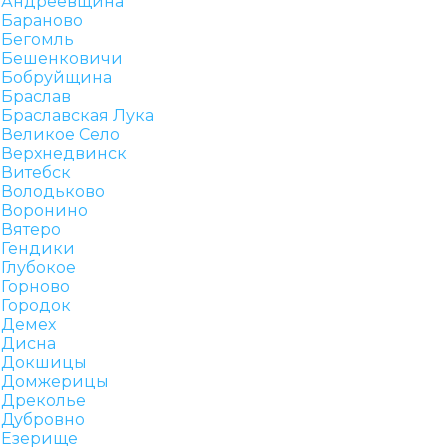
Андреевщина
Бараново
Бегомль
Бешенковичи
Бобруйщина
Браслав
Браславская Лука
Великое Село
Верхнедвинск
Витебск
Володьково
Воронино
Вятеро
Гендики
Глубокое
Горново
Городок
Демех
Дисна
Докшицы
Домжерицы
Дреколье
Дубровно
Езерище