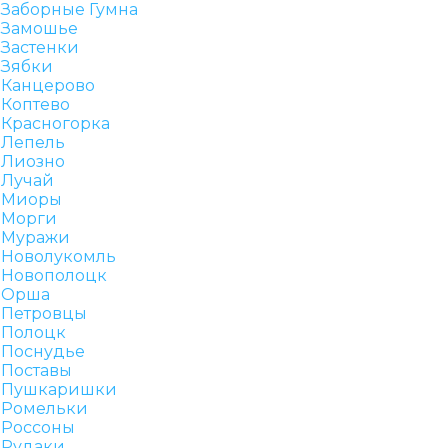
Заборные Гумна
Замошье
Застенки
Зябки
Канцерово
Коптево
Красногорка
Лепель
Лиозно
Лучай
Миоры
Морги
Муражи
Новолукомль
Новополоцк
Орша
Петровцы
Полоцк
Поснудье
Поставы
Пушкаришки
Ромельки
Россоны
Рудаки