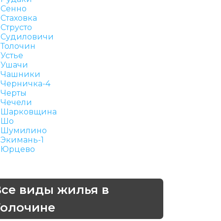
Сенно
Стаховка
Струсто
Судиловичи
Толочин
Устье
Ушачи
Чашники
Черничка-4
Черты
Чечели
Шарковщина
Шо
Шумилино
Экимань-1
Юрцево
Все виды жилья в
Толочине