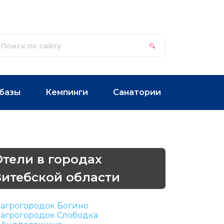
базы
Кемпинги
Санатории
Отели в городах
Витебской области
агрогородок Богино
агрогородок Слободка