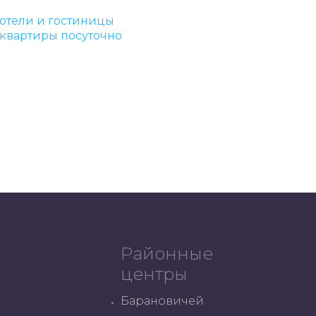
отели и гостиницы
квартиры посуточно
Районные
центры
Барановичей