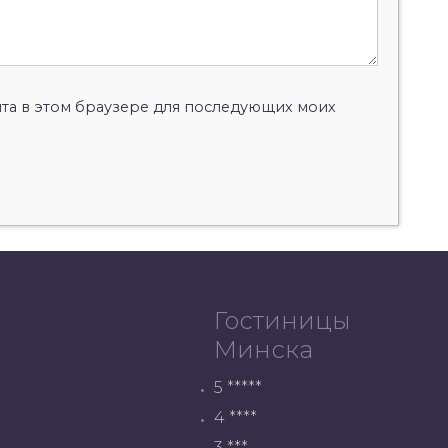
айта в этом браузере для последующих моих
Гостиницы
Минска
5 *****
4 ****
3 ***