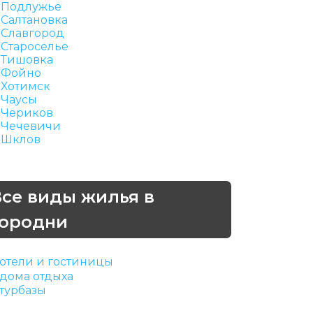
Подлужье
Салтановка
Славгород
Староселье
Тишовка
Фойно
Хотимск
Чаусы
Чериков
Чечевичи
Шклов
Все виды жилья в
Городни
отели и гостиницы
дома отдыха
турбазы