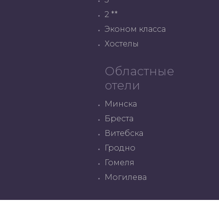
2 **
Эконом класса
Хостелы
Областные
отели
Минска
Бреста
Витебска
Гродно
Гомеля
Могилева