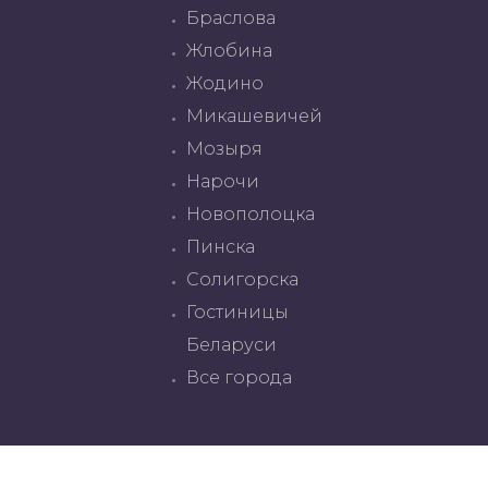
Браслова
Жлобина
Жодино
Микашевичей
Мозыря
Нарочи
Новополоцка
Пинска
Солигорска
Гостиницы
Беларуси
Все города