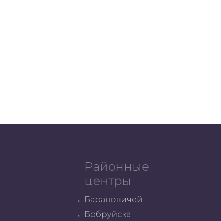
Районные
центры
Барановичей
Бобруйска