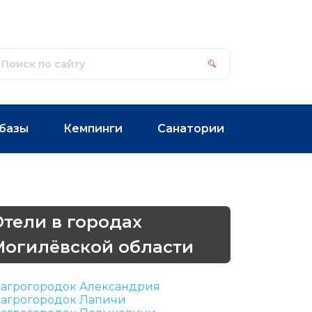
базы
Кемпинги
Санатории
Отели в городах
Могилёвской области
агрогородок Александрия
агрогородок Лапичи