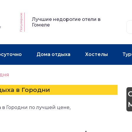
Популярное
Лучшие недорогие отели в
Гомеле
и
осуточно
Дома отдыха
Хостелы
Тур
одня
дыха в Городни
 в Городни по лучшей цене,