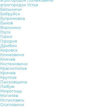
агрогородок Полыковичи
агрогородок Устье
Белыничи
Бобруйск
Бутримовка
Быхов
Воронино
Глуск
Горки
Городня
Дрибин
Кировск
Климовичи
Кличев
Костюковичи
Краснополье
Кричев
Круглое
Лысковщина
Любуж
Мирогощь
Могилёв
Мстиславль
Осиповичи