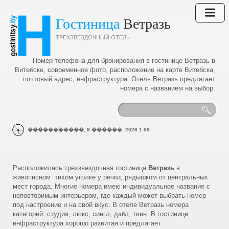
Гостиница
Ветразь
ТРЕХЗВЕЗДОЧНЫЙ ОТЕЛЬ
Номер телефона для бронирования в гостинице Ветразь в
Витебске, современное фото, расположение на карте Витебска,
почтовый адрес, инфраструктура. Отель Ветразь предлагает
номера с названием на выбор.
�����������,
9
������,
2026
1:09
Расположилась трехзвездочная гостиница
Ветразь
в
живописном тихом уголке у речки, рядышком от центральных
мест города. Многие номера имею индивидуальное название с
неповторимым интерьером, где каждый может выбрать номер
под настроение и на свой вкус. В отеле Ветразь номера
категорий: студия, люкс, сингл, дабл, твин. В гостинице
инфраструктура хорошо развитая и предлагает: