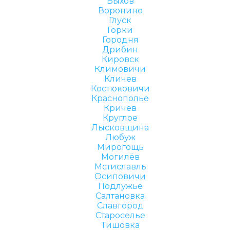
Быхов
Воронино
Глуск
Горки
Городня
Дрибин
Кировск
Климовичи
Кличев
Костюковичи
Краснополье
Кричев
Круглое
Лысковщина
Любуж
Мирогощь
Могилёв
Мстиславль
Осиповичи
Подлужье
Салтановка
Славгород
Староселье
Тишовка