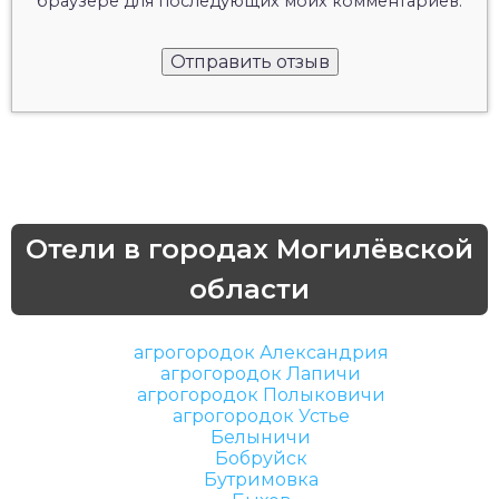
браузере для последующих моих комментариев.
Отели в городах Могилёвской
области
агрогородок Александрия
агрогородок Лапичи
агрогородок Полыковичи
агрогородок Устье
Белыничи
Бобруйск
Бутримовка