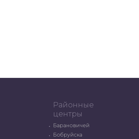
Районные
центры
Барановичей
Бобруйска