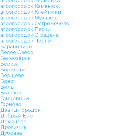
агрогородок Знаменка
агрогородок Каменюки
агрогородок Клейники
агрогородок Мухавец
агрогородок Остромечево
агрогородок Пески
агрогородок Страдечь
агрогородок Черни
Барановичи
Белое Озеро
Белоозёрск
Берёза
Борисово
Борщёво
Брест
Вилы
Высокое
Ганцевичи
Горново
Давид-Городок
Добрый Бор
Домачево
Дрогичин
Дубрава