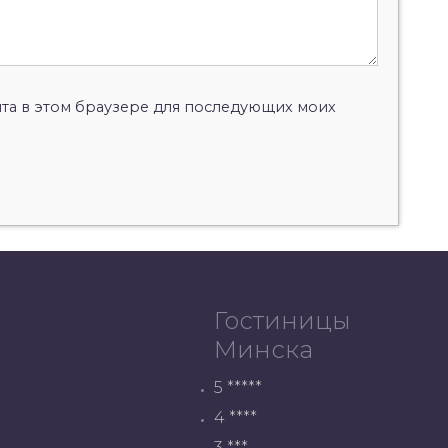
айта в этом браузере для последующих моих
Гостиницы
Минска
5 *****
4 ****
3 ***