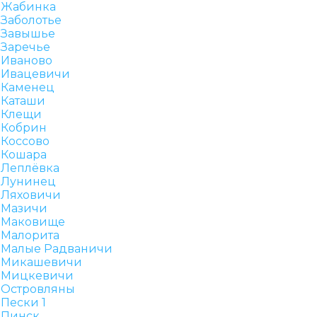
Жабинка
Заболотье
Завышье
Заречье
Иваново
Ивацевичи
Каменец
Каташи
Клещи
Кобрин
Коссово
Кошара
Леплёвка
Лунинец
Ляховичи
Мазичи
Маковище
Малорита
Малые Радваничи
Микашевичи
Мицкевичи
Островляны
Пески 1
Пинск