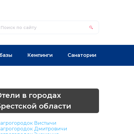
базы
Кемпинги
Санатории
Отели в городах
Брестской области
агрогородок Вистычи
агрогородок Дмитровичи