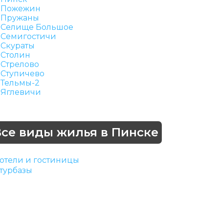
Пожежин
Пружаны
Селище Большое
Семигостичи
Скураты
Столин
Стрелово
Ступичево
Тельмы-2
Яглевичи
Все виды жилья в Пинске
отели и гостиницы
турбазы