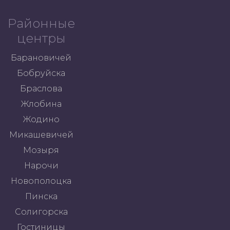
Районные
центры
Барановичей
Бобруйска
Браслова
Жлобина
Жодино
Микашевичей
Мозыря
Нарочи
Новополоцка
Пинска
Солигорска
Гостиницы