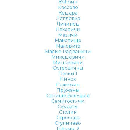
Кобрин
Коссово
Кошара
Леплёвка
Лунинец
Ляховичи
Мазичи
Маковище
Малорита
Малые Радваничи
Микашевичи
Мицкевичи
Островляны
Пески 1
Пинск
Пожежин
Пружаны
Селище Большое
Семигостичи
Скураты
Столин
Стрелово
Ступичево
Тельмы-2