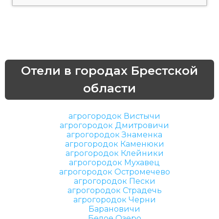
Отели в городах Брестской
области
агрогородок Вистычи
агрогородок Дмитровичи
агрогородок Знаменка
агрогородок Каменюки
агрогородок Клейники
агрогородок Мухавец
агрогородок Остромечево
агрогородок Пески
агрогородок Страдечь
агрогородок Черни
Барановичи
Белое Озеро