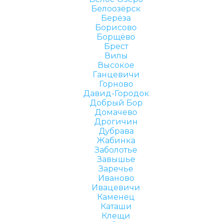
Белоозёрск
Берёза
Борисово
Борщёво
Брест
Вилы
Высокое
Ганцевичи
Горново
Давид-Городок
Добрый Бор
Домачево
Дрогичин
Дубрава
Жабинка
Заболотье
Завышье
Заречье
Иваново
Ивацевичи
Каменец
Каташи
Клещи