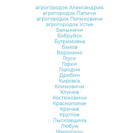
агрогородок Александрия
агрогородок Лапичи
агрогородок Полыковичи
агрогородок Устье
Белыничи
Бобруйск
Бутримовка
Быхов
Воронино
Глуск
Горки
Городня
Дрибин
Кировск
Климовичи
Кличев
Костюковичи
Краснополье
Кричев
Круглое
Лысковщина
Любуж
Мирогощь