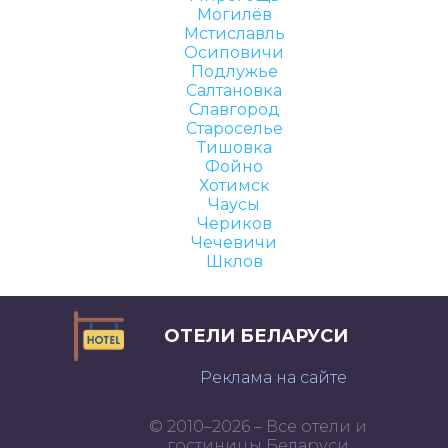
Могилёв
Мстиславль
Осиповичи
Подлужье
Салтановка
Славгород
Староселье
Тишовка
Фойно
Хотимск
Чаусы
Чериков
Чечевичи
Шклов
ОТЕЛИ БЕЛАРУСИ
Реклама на сайте
© 2010–2026 – Все отели и
гостиницы Беларуси