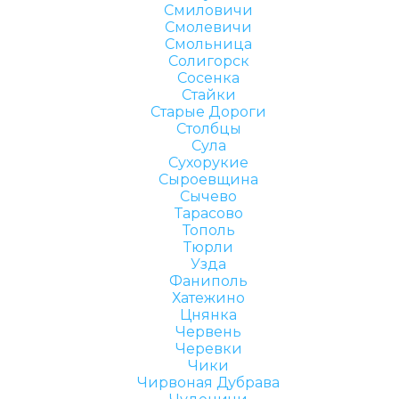
Смиловичи
Смолевичи
Смольница
Солигорск
Сосенка
Стайки
Старые Дороги
Столбцы
Сула
Сухорукие
Сыроевщина
Сычево
Тарасово
Тополь
Тюрли
Узда
Фаниполь
Хатежино
Цнянка
Червень
Черевки
Чики
Чирвоная Дубрава