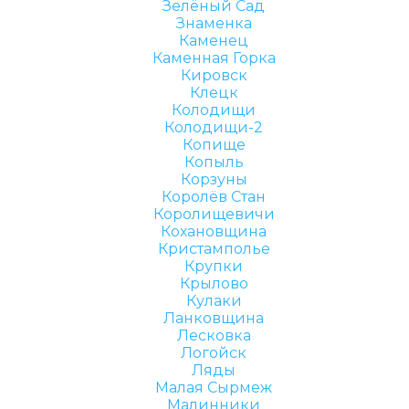
Зелёный Сад
Знаменка
Каменец
Каменная Горка
Кировск
Клецк
Колодищи
Колодищи-2
Копище
Копыль
Корзуны
Королёв Стан
Королищевичи
Кохановщина
Кристамполье
Крупки
Крылово
Кулаки
Ланковщина
Лесковка
Логойск
Ляды
Малая Сырмеж
Малинники