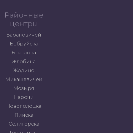
Районные
центры
Барановичей
Бобруйска
Браслова
Жлобина
Жодино
Микашевичей
Мозыря
Нарочи
Новополоцка
Пинска
Солигорска
Гостиницы