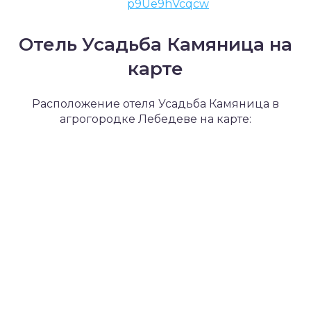
p9Ue9hVcqcw
Отель Усадьба Камяница на
карте
Расположение отеля Усадьба Камяница в
агрогородке Лебедеве на карте: