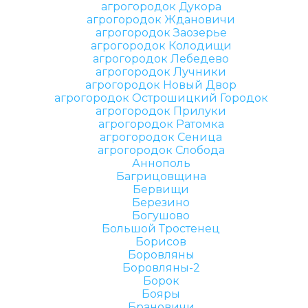
агрогородок Дукора
агрогородок Ждановичи
агрогородок Заозерье
агрогородок Колодищи
агрогородок Лебедево
агрогородок Лучники
агрогородок Новый Двор
агрогородок Острошицкий Городок
агрогородок Прилуки
агрогородок Ратомка
агрогородок Сеница
агрогородок Слобода
Аннополь
Багрицовщина
Бервищи
Березино
Богушово
Большой Тростенец
Борисов
Боровляны
Боровляны-2
Борок
Бояры
Брановичи