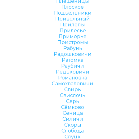
Плещеницы
Плоское
Подъельники
Привольный
Прилепы
Прилесье
Приморье
Пристромы
Рабунь
Радошковичи
Ратомка
Раубичи
Редьковичи
Романовка
Самохваловичи
Свирь
Свислочь
Сврь
Сёмково
Сеница
Силичи
Скоры
Слобода
Слуцк