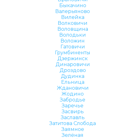
Быкачино
Валерьяново
Вилейка
Волковичи
Воловщина
Володьки
Воложин
Гатовичи
Грумбиненты
Дзержинск
Динаровичи
Дроздово
Дудинка
Ельница
Ждановичи
Жодино
Забродье
Заречье
Засвирь
Заславль
Затитова Слобода
Заямное
Зелёная