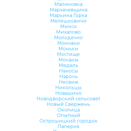
Малиновка
Мархачевщина
Марьина Горка
Мелешковичи
Минск
Михалово
Молодечно
Мончаки
Моньки
Мостище
Мочаны
Мядель
Наносы
Нарочь
Несвиж
Никольцы
Новашино
Новодворский сельсовет
Новый Свержень
Околица
Опытный
Острошицкий городок
Паперня