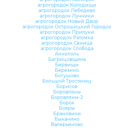
агрогородок Колодищи
агрогородок Лебедево
агрогородок Лучники
агрогородок Новый Двор
агрогородок Острошицкий Городок
агрогородок Прилуки
агрогородок Ратомка
агрогородок Сеница
агрогородок Слобода
Аннополь
Багрицовщина
Бервищи
Березино
Богушово
Большой Тростенец
Борисов
Боровляны
Боровляны-2
Борок
Бояры
Брановичи
Быкачино
Валерьяново