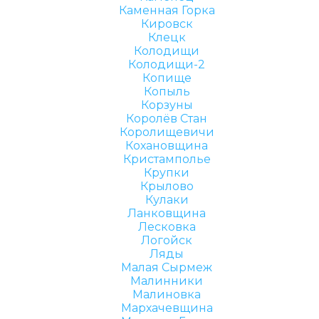
Каменная Горка
Кировск
Клецк
Колодищи
Колодищи-2
Копище
Копыль
Корзуны
Королёв Стан
Королищевичи
Кохановщина
Кристамполье
Крупки
Крылово
Кулаки
Ланковщина
Лесковка
Логойск
Ляды
Малая Сырмеж
Малинники
Малиновка
Мархачевщина