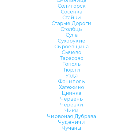
Смольница
Солигорск
Сосенка
Стайки
Старые Дороги
Столбцы
Сула
Сухорукие
Сыроевщина
Сычево
Тарасово
Тополь
Тюрли
Узда
Фаниполь
Хатежино
Цнянка
Червень
Черевки
Чики
Чирвоная Дубрава
Чуденичи
Чучаны