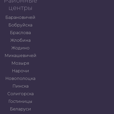
Районные
центры
Барановичей
Бобруйска
Браслова
Жлобина
Жодино
Микашевичей
Мозыря
Нарочи
Новополоцка
Пинска
Солигорска
Гостиницы
Беларуси