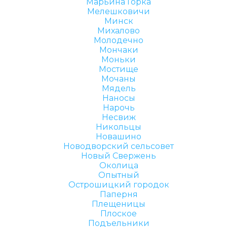
Марьина Горка
Мелешковичи
Минск
Михалово
Молодечно
Мончаки
Моньки
Мостище
Мочаны
Мядель
Наносы
Нарочь
Несвиж
Никольцы
Новашино
Новодворский сельсовет
Новый Свержень
Околица
Опытный
Острошицкий городок
Паперня
Плещеницы
Плоское
Подъельники