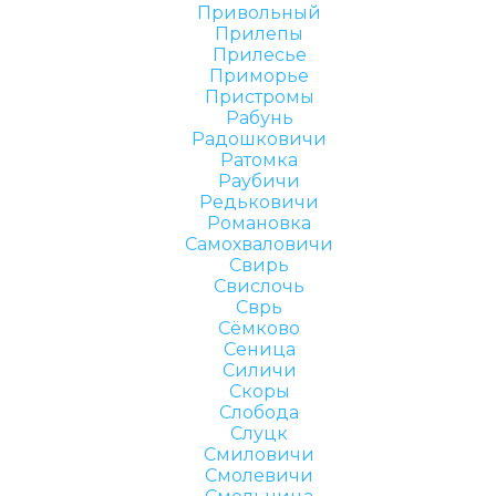
Привольный
Прилепы
Прилесье
Приморье
Пристромы
Рабунь
Радошковичи
Ратомка
Раубичи
Редьковичи
Романовка
Самохваловичи
Свирь
Свислочь
Сврь
Сёмково
Сеница
Силичи
Скоры
Слобода
Слуцк
Смиловичи
Смолевичи