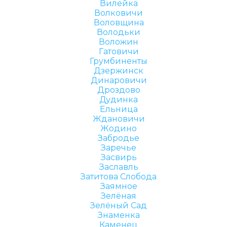
Вилейка
Волковичи
Воловщина
Володьки
Воложин
Гатовичи
Грумбиненты
Дзержинск
Динаровичи
Дроздово
Дудинка
Ельница
Ждановичи
Жодино
Забродье
Заречье
Засвирь
Заславль
Затитова Слобода
Заямное
Зелёная
Зелёный Сад
Знаменка
Каменец