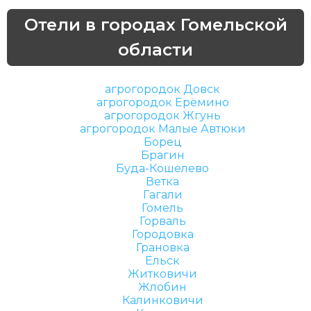
Отели в городах Гомельской
области
агрогородок Довск
агрогородок Ерёмино
агрогородок Жгунь
агрогородок Малые Автюки
Борец
Брагин
Буда-Кошелево
Ветка
Гагали
Гомель
Горваль
Городовка
Грановка
Ельск
Житковичи
Жлобин
Калинковичи