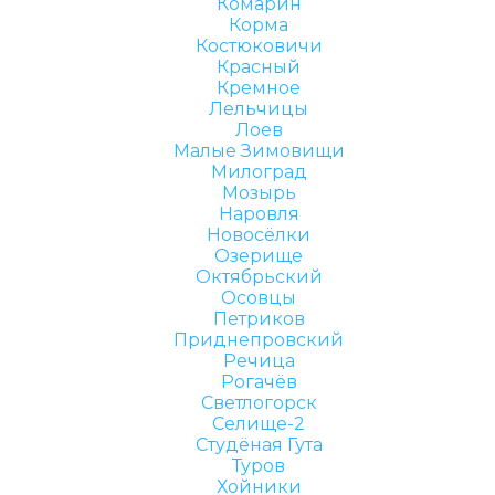
Комарин
Корма
Костюковичи
Красный
Кремное
Лельчицы
Лоев
Малые Зимовищи
Милоград
Мозырь
Наровля
Новосёлки
Озерище
Октябрьский
Осовцы
Петриков
Приднепровский
Речица
Рогачёв
Светлогорск
Селище-2
Студёная Гута
Туров
Хойники