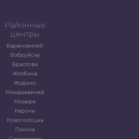
Районные
центры
Барановичей
Бобруйска
Браслова
Жлобина
Жодино
Микашевичей
Мозыря
Нарочи
Новополоцка
Пинска
Солигорска