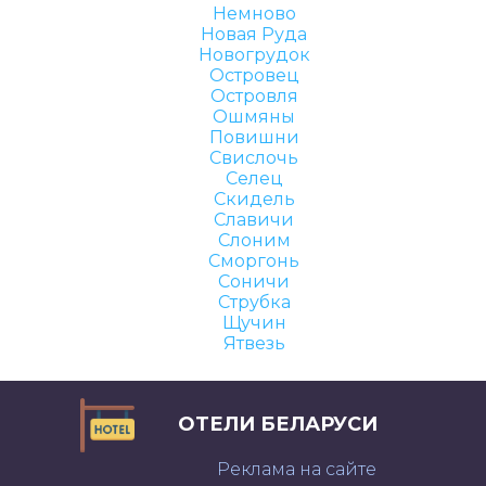
Немново
Новая Руда
Новогрудок
Островец
Островля
Ошмяны
Повишни
Свислочь
Селец
Скидель
Славичи
Слоним
Сморгонь
Соничи
Струбка
Щучин
Ятвезь
ОТЕЛИ БЕЛАРУСИ
Реклама на сайте