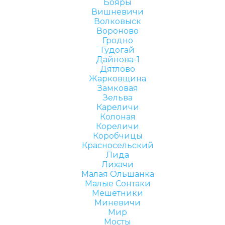
Бояры
Вишневичи
Волковыск
Вороново
Гродно
Гудогай
Дайнова-1
Дятлово
Жарковщина
Замковая
Зельва
Кареличи
Колоная
Кореличи
Коробчицы
Красносельский
Лида
Лихачи
Малая Ольшанка
Малые Сонтаки
Мешетники
Миневичи
Мир
Мосты