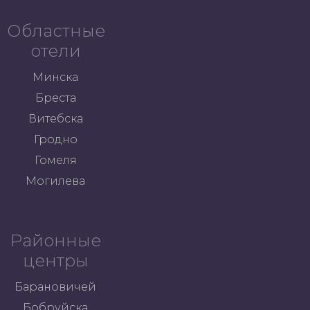
Областные
отели
Минска
Бреста
Витебска
Гродно
Гомеля
Могилева
Районные
центры
Барановичей
Бобруйска