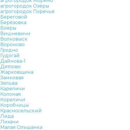
агрогородок Морино
агрогородок Озёры
агрогородок Поречье
Береговой
Берёзовка
Бояры
Вишневичи
Волковыск
Вороново
Гродно
Гудогай
Дайнова-1
Дятлово
Жарковщина
Замковая
Зельва
Кареличи
Колоная
Кореличи
Коробчицы
Красносельский
Лида
Лихачи
Малая Ольшанка