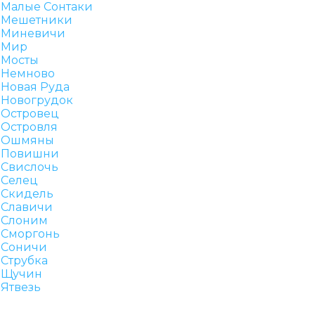
Малые Сонтаки
Мешетники
Миневичи
Мир
Мосты
Немново
Новая Руда
Новогрудок
Островец
Островля
Ошмяны
Повишни
Свислочь
Селец
Скидель
Славичи
Слоним
Сморгонь
Соничи
Струбка
Щучин
Ятвезь