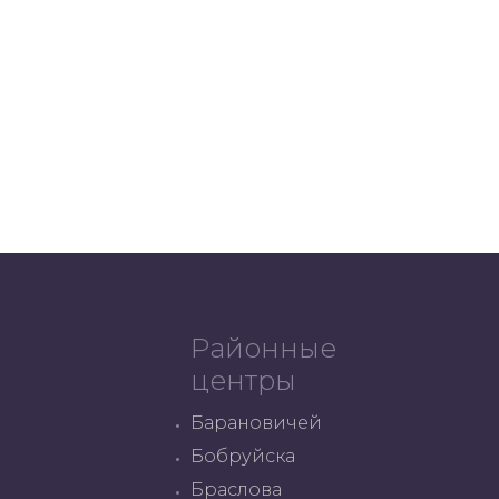
Районные
центры
Барановичей
Бобруйска
Браслова