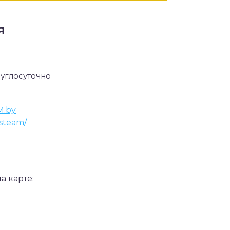
я
углосуточно
M.by
steam/
а карте: