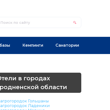
базы
Кемпинги
Санатории
Отели в городах
Гродненской области
агрогородок Гольшаны
агрогородок Ладеники